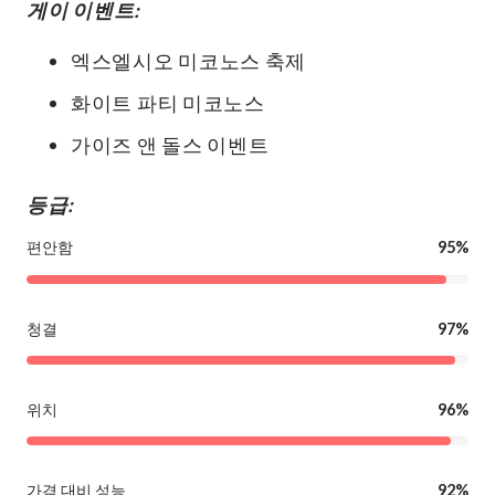
게이 이벤트:
엑스엘시오 미코노스 축제
화이트 파티 미코노스
가이즈 앤 돌스 이벤트
등급:
편안함
95%
청결
97%
위치
96%
가격 대비 성능
92%