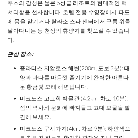
푸스의 감성은 물론 5성급 리조트의 현대적인 럭
셔리함을 선사합니다. 호텔 전용 수영장에서 파도
에 몸을 맡기거나 탈라소 스파 센터에서 구름 위를
날아다니는 등 천상의 휴양지를 찾으실 수 있습니
다.
관심 장소:
플라티스 지알로스 해변(200m, 도보 3분): 태
양과 바다를 마음껏 즐기기에 완벽한 아름다
운 황금빛 모래 해변입니다.
미코노스 고고학 박물관 (4.2km, 차로 10분):
섬의 역사와 문화에 빠져들고 고대 보물을 발
견해 보세요.
미코노스 구시가지(4km, 차로 9분): 하얀색으
로 칠해진 집들과 활기찬 광장을 지나 그림