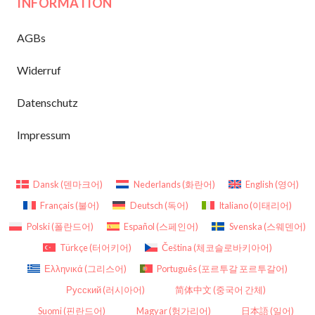
INFORMATION
AGBs
Widerruf
Datenschutz
Impressum
Dansk
(
덴마크어
)
Nederlands
(
화란어
)
English
(
영어
)
Français
(
불어
)
Deutsch
(
독어
)
Italiano
(
이태리어
)
Polski
(
폴란드어
)
Español
(
스페인어
)
Svenska
(
스웨덴어
)
Türkçe
(
터어키어
)
Čeština
(
체코슬로바키아어
)
Ελληνικά
(
그리스어
)
Português
(
포르투갈 포르투갈어
)
Русский
(
러시아어
)
简体中文
(
중국어 간체
)
Suomi
(
핀란드어
)
Magyar
(
헝가리어
)
日本語
(
일어
)