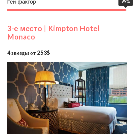
Гей-фактор
99%
3-е место | Kimpton Hotel
Monaco
4 звезды от 253$