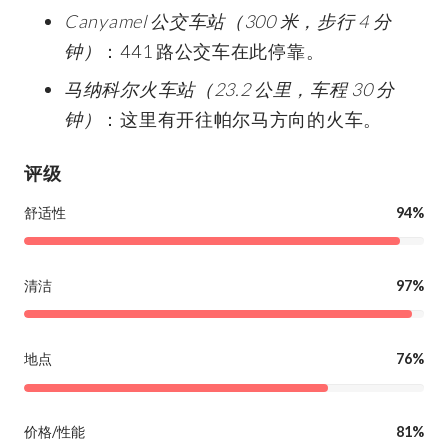
Canyamel 公交车站（300 米，步行 4 分
钟）
：441 路公交车在此停靠。
马纳科尔火车站（23.2 公里，车程 30 分
钟）
：这里有开往帕尔马方向的火车。
评级
舒适性
94%
清洁
97%
地点
76%
价格/性能
81%