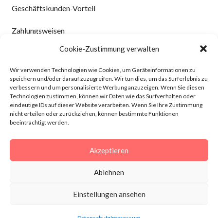
Geschäftskunden-Vorteil
Zahlungsweisen
Cookie-Zustimmung verwalten
Versand und Lieferung
Wir verwenden Technologien wie Cookies, um Geräteinformationen zu
Kontakt
speichern und/oder darauf zuzugreifen. Wir tun dies, um das Surferlebnis zu
verbessern und um personalisierte Werbung anzuzeigen. Wenn Sie diesen
Technologien zustimmen, können wir Daten wie das Surfverhalten oder
INFORMATION
eindeutige IDs auf dieser Website verarbeiten. Wenn Sie Ihre Zustimmung
nicht erteilen oder zurückziehen, können bestimmte Funktionen
beeinträchtigt werden.
AGBs
Widerruf
Akzeptieren
Datenschutz
Ablehnen
Impressum
Einstellungen ansehen
Datenschutz
Impressum