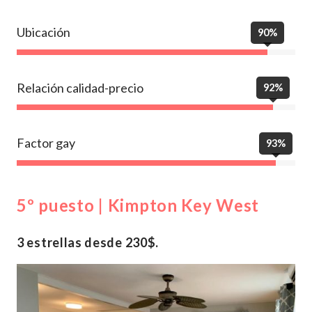
Ubicación
90%
Relación calidad-precio
92%
Factor gay
93%
5º puesto | Kimpton Key West
3 estrellas desde 230$.