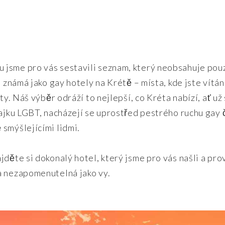
 jsme pro vás sestavili seznam, který neobsahuje pou
u známá jako gay hotely na Krétě – místa, kde jste vítán
ty. Náš výběr odráží to nejlepší, co Kréta nabízí, ať už
lajku LGBT, nacházejí se uprostřed pestrého ruchu gay 
smýšlejícími lidmi.
děte si dokonalý hotel, který jsme pro vás našli a prov
a nezapomenutelná jako vy.