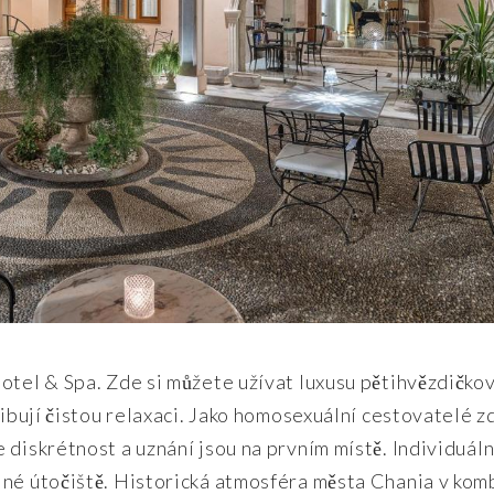
otel & Spa. Zde si můžete užívat luxusu pětihvězdičko
libují čistou relaxaci. Jako homosexuální cestovatelé z
 diskrétnost a uznání jsou na prvním místě. Individuál
lné útočiště. Historická atmosféra města Chania v kom