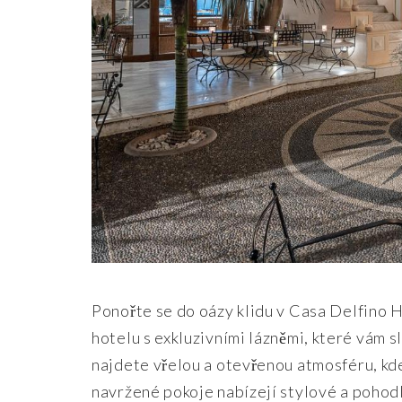
Ponořte se do oázy klidu v Casa Delfino H
hotelu s exkluzivními lázněmi, které vám s
najdete vřelou a otevřenou atmosféru, kde
navržené pokoje nabízejí stylové a pohod