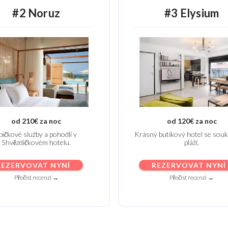
#2 Noruz
#3 Elysium
od 120€ za noc
od 210€ za noc
Krásný butikový hotel se so
pičkové služby a pohodlí v
pláží.
5hvězdičkovém hotelu.
REZERVOVAT NYNÍ
REZERVOVAT NYNÍ
Přečíst recenzi →
Přečíst recenzi →