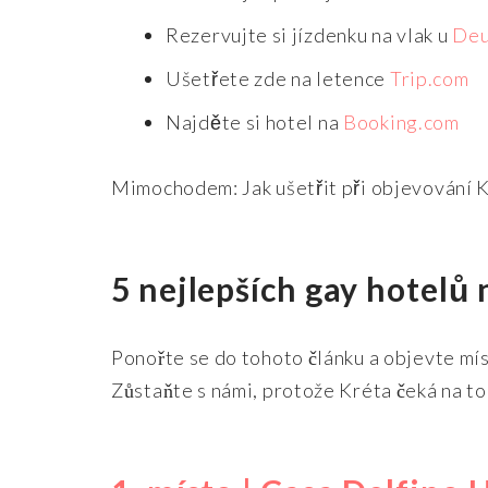
Rezervujte si jízdenku na vlak u
Deu
Ušetřete zde na letence
Trip.com
Najděte si hotel na
Booking.com
Mimochodem: Jak ušetřit při objevování Kr
5 nejlepších gay hotelů 
Ponořte se do tohoto článku a objevte mí
Zůstaňte s námi, protože Kréta čeká na to,