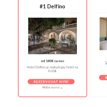
#1 Delfino
od 180€ za noc
Š
Hotel Delfino je nejlepší gay hotel na
Krétě.
REZERVOVAT NYNÍ
Přečíst recenzi →