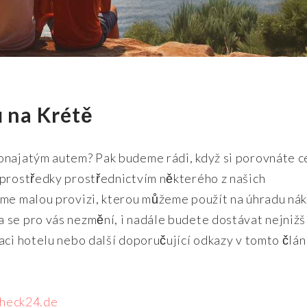
ů na Krétě
onajatým autem? Pak budeme rádi, když si porovnáte c
 prostředky prostřednictvím některého z našich
íme malou provizi, kterou můžeme použít na úhradu ná
 se pro vás nezmění, i nadále budete dostávat nejnižš
aci hotelu nebo další doporučující odkazy v tomto člán
heck24.de