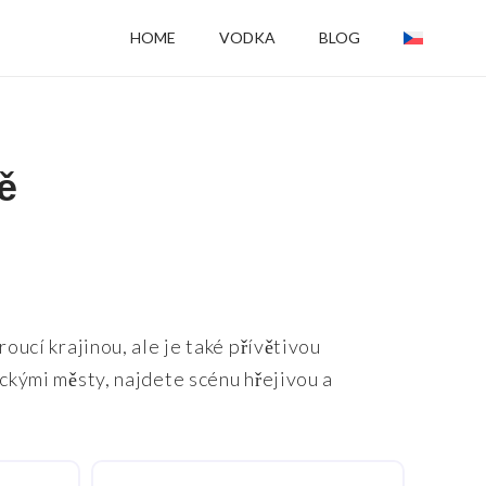
HOME
VODKA
BLOG
ě
oucí krajinou, ale je také přívětivou
ickými městy, najdete scénu hřejivou a