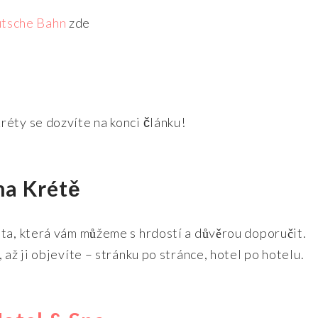
tsche Bahn
zde
éty se dozvíte na konci článku!
na Krétě
sta, která vám můžeme s hrdostí a důvěrou doporučit.
 až ji objevíte – stránku po stránce, hotel po hotelu.