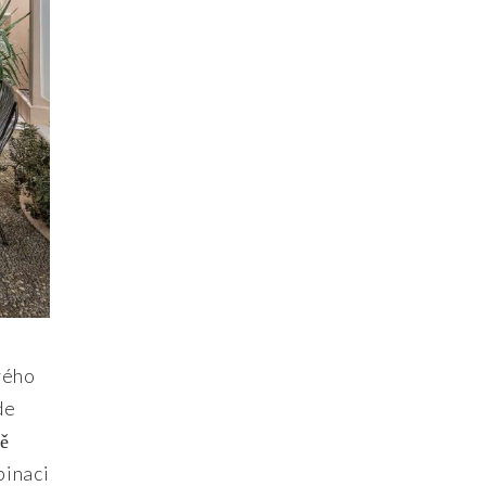
vého
de
ně
binaci