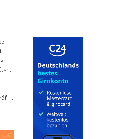
ze
i
 se
čtvrti
ěřili,