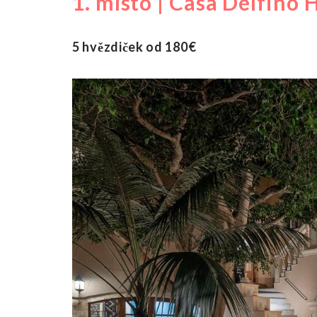
1. místo | Casa Delfino 
5 hvězdiček od 180€