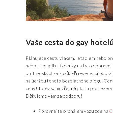
Vaše cesta do gay hotel
Plánujete cestu vlakem, letadlem nebo pr
nebo zakoupíte jízdenky na tyto dopravní
partnerských odkazů. Při rezervaci obdrž
na údržbu tohoto bezplatného blogu. Cena
ceny! Totéž samozřejmě platí i pro rezerv
Děkujeme vám za podporu!
Porovnejte pronájem vozů zde na
C