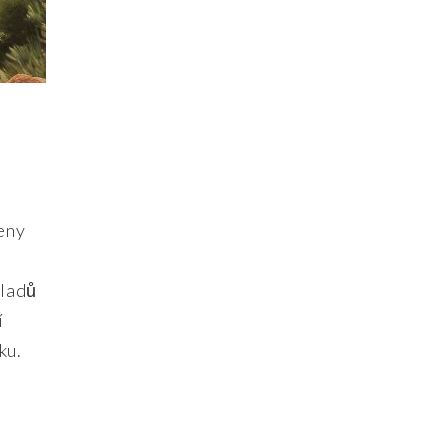
eny
kladů
í
ku.