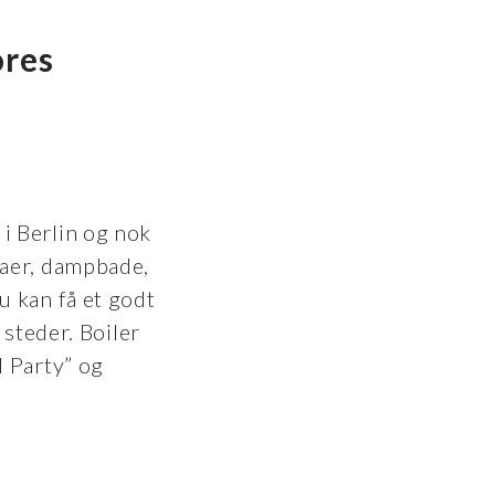
ores
i Berlin og nok
naer, dampbade,
 kan få et godt
 steder. Boiler
 Party” og