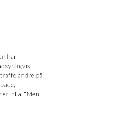
en har
ndsynligvis
straffe andre på
pbade,
ter, bl.a. “Men