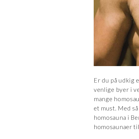
Er du på udkig 
venlige byer i 
mange homosauna
et must. Med så 
homosauna i Berl
homosaunaer til