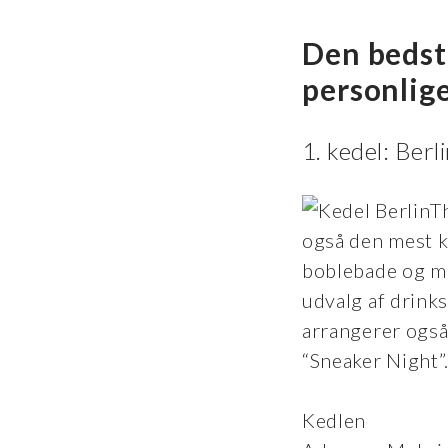
Den bedst
personlige
1. kedel: Ber
T
også den mest k
boblebade og ma
udvalg af drinks
arrangerer også
“Sneaker Night”
Kedlen