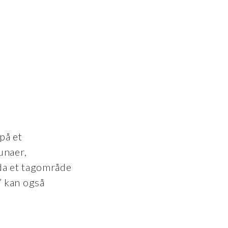
på et
unaer,
da et tagområde
” kan også