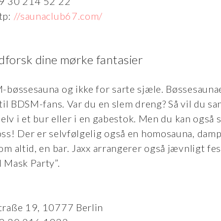
49 30 214 52 22
tp:
//saunaclub67.com/
dforsk dine mørke fantasier
-bøssesauna og ikke for sarte sjæle. Bøssesauna
til BDSM-fans. Var du en slem dreng? Så vil du sa
selv i et bur eller i en gabestok. Men du kan også 
ss! Der er selvfølgelig også en homosauna, dam
m altid, en bar. Jaxx arrangerer også jævnligt fes
 Mask Party”.
traße 19, 10777 Berlin