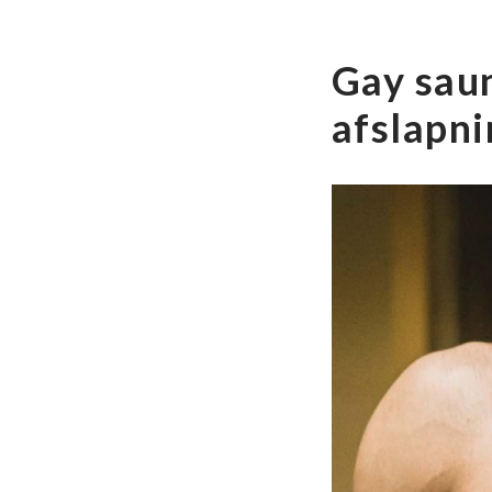
Gay saun
afslapni