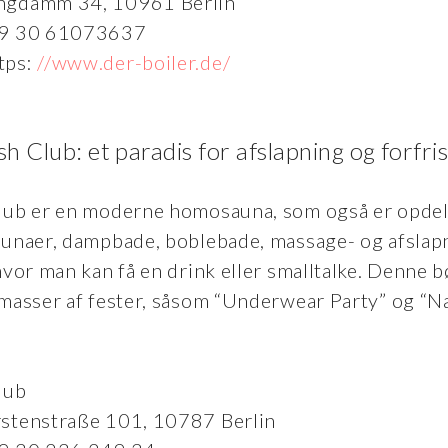
ngdamm 34, 10961 Berlin
+49 30 61073637
tps:
//www.der-boiler.de/
sh Club: et paradis for afslapning og forfri
lub er en moderne homosauna, som også er opdelt
aunaer, dampbade, boblebade, massage- og afsla
hvor man kan få en drink eller smalltalke. Denne 
 masser af fester, såsom “Underwear Party” og “N
lub
rstenstraße 101, 10787 Berlin