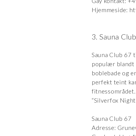
Gay kontakt: +
Hjemmeside: ht
3. Sauna Club
Sauna Club 67 t
populær blandt
boblebade og en 
perfekt teint ka
fitnessområdet.
“Silverfox Night
Sauna Club 67
Adresse: Grune