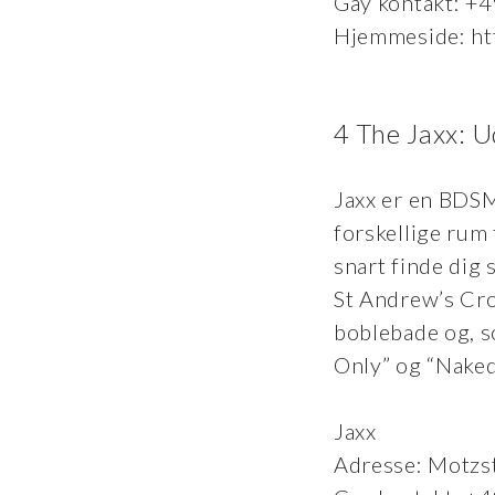
Gay kontakt: +
Hjemmeside: ht
4 The Jaxx: U
Jaxx er en BDSM
forskellige rum 
snart finde dig 
St Andrew’s Cro
boblebade og, so
Only” og “Naked
Jaxx
Adresse: Motzs