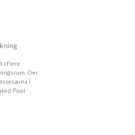
skning
 i flere
pningsrum. Der
bøssesauna i
aked Pool