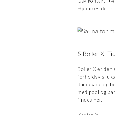
Gay kontakt: +
Hjemmeside: ht
5 Boiler X: T
Boiler X er den 
forholdsvis luk
dampbade og bo
med pool og bar
findes her.