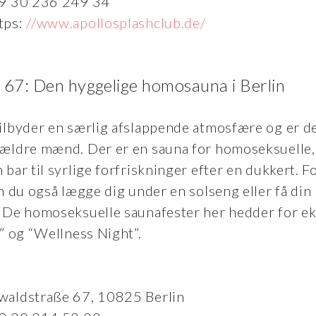
49 30 236 249 34
tps:
//www.apollosplashclub.de/
 67: Den hyggelige homosauna i Berlin
ilbyder en særlig afslappende atmosfære og er d
 ældre mænd. Der er en sauna for homoseksuelle
bar til syrlige forfriskninger efter en dukkert. Fo
n du også lægge dig under en solseng eller få din 
 De homoseksuelle saunafester her hedder for e
” og “Wellness Night”.
waldstraße 67, 10825 Berlin