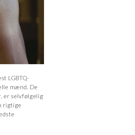
mest LGBTQ-
uelle mænd. De
 er selvfølgelig
 rigtige
bedste