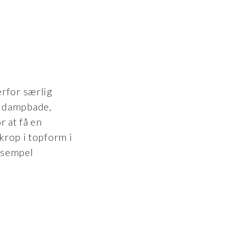
erfor særlig
, dampbade,
r at få en
krop i topform i
ksempel