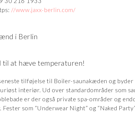
49 30 216 1933
tps:
//www.jaxx-berlin.com/
id til at hæve temperaturen!
seneste tilføjelse til Boiler-saunakæden og byder 
suriøst interiør. Ud over standardområder som sa
blebade er der også private spa-områder og end
. Fester som “Underwear Night” og “Naked Party