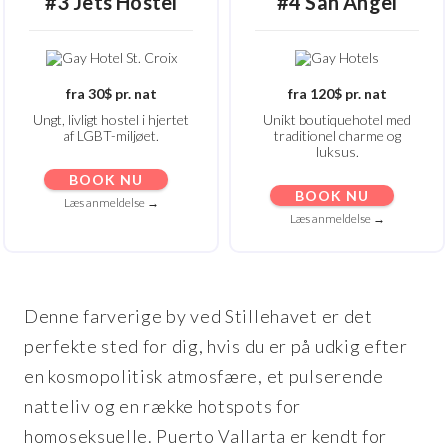
#3
Jets
Hostel
#4 San Angel
fra 30$ pr. nat
fra 120$ pr. nat
Ungt, livligt hostel i hjertet
Unikt boutiquehotel med
af LGBT-miljøet.
traditionel charme og
luksus.
BOOK NU
BOOK NU
Læs anmeldelse →
Læs anmeldelse →
Denne farverige by ved Stillehavet er det
perfekte sted for dig, hvis du er på udkig efter
en kosmopolitisk atmosfære, et pulserende
natteliv og en række hotspots for
homoseksuelle. Puerto Vallarta er kendt for