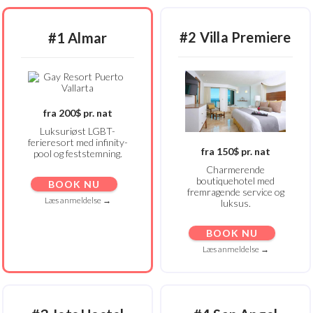
#2 Villa Premiere
#1 Almar
fra 200$ pr. nat
Luksuriøst LGBT-
ferieresort med infinity-
fra 150$ pr. nat
pool og feststemning.
Charmerende
boutiquehotel med
BOOK NU
fremragende service og
Læs anmeldelse →
luksus.
BOOK NU
Læs anmeldelse →