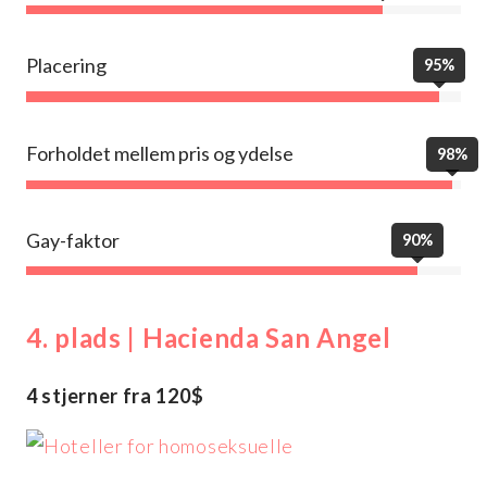
Placering
95%
Forholdet mellem pris og ydelse
98%
Gay-faktor
90%
4. plads | Hacienda San Angel
4 stjerner fra 120$