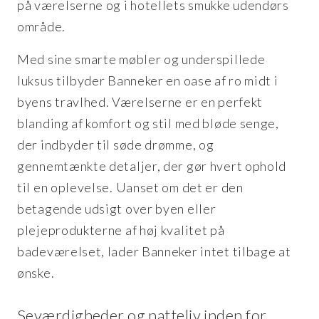
på værelserne og i hotellets smukke udendørs
område.
Med sine smarte møbler og underspillede
luksus tilbyder Banneker en oase af ro midt i
byens travlhed. Værelserne er en perfekt
blanding af komfort og stil med bløde senge,
der indbyder til søde drømme, og
gennemtænkte detaljer, der gør hvert ophold
til en oplevelse. Uanset om det er den
betagende udsigt over byen eller
plejeprodukterne af høj kvalitet på
badeværelset, lader Banneker intet tilbage at
ønske.
Seværdigheder og natteliv inden for