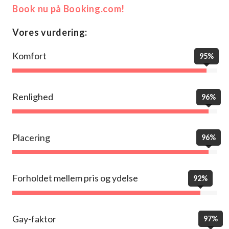
Book nu på Booking.com!
Vores vurdering:
Komfort
95%
Renlighed
96%
Placering
96%
Forholdet mellem pris og ydelse
92%
Gay-faktor
97%