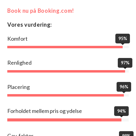
Book nu på Booking.com!
Vores vurdering:
Komfort
95%
Renlighed
97%
Placering
96%
Forholdet mellem pris og ydelse
94%
Gay-faktor
98%