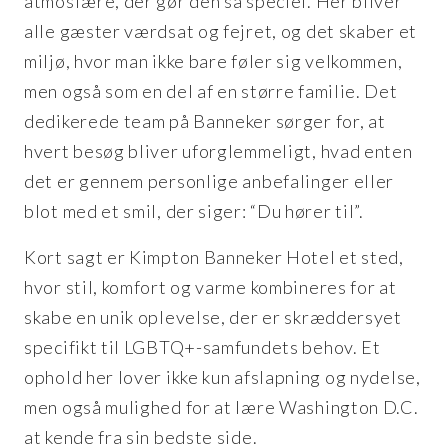
atmosfære, der gør den så speciel. Her bliver
alle gæster værdsat og fejret, og det skaber et
miljø, hvor man ikke bare føler sig velkommen,
men også som en del af en større familie. Det
dedikerede team på Banneker sørger for, at
hvert besøg bliver uforglemmeligt, hvad enten
det er gennem personlige anbefalinger eller
blot med et smil, der siger: “Du hører til”.
Kort sagt er Kimpton Banneker Hotel et sted,
hvor stil, komfort og varme kombineres for at
skabe en unik oplevelse, der er skræddersyet
specifikt til LGBTQ+-samfundets behov. Et
ophold her lover ikke kun afslapning og nydelse,
men også mulighed for at lære Washington D.C.
at kende fra sin bedste side.