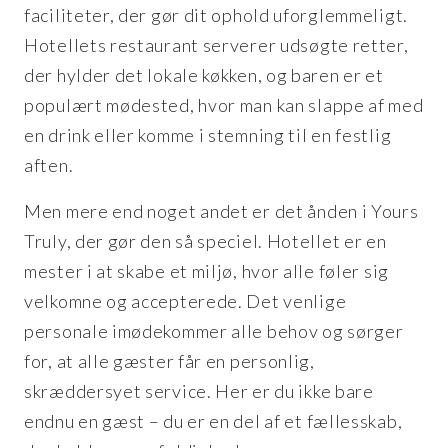
faciliteter, der gør dit ophold uforglemmeligt.
Hotellets restaurant serverer udsøgte retter,
der hylder det lokale køkken, og baren er et
populært mødested, hvor man kan slappe af med
en drink eller komme i stemning til en festlig
aften.
Men mere end noget andet er det ånden i Yours
Truly, der gør den så speciel. Hotellet er en
mester i at skabe et miljø, hvor alle føler sig
velkomne og accepterede. Det venlige
personale imødekommer alle behov og sørger
for, at alle gæster får en personlig,
skræddersyet service. Her er du ikke bare
endnu en gæst – du er en del af et fællesskab,