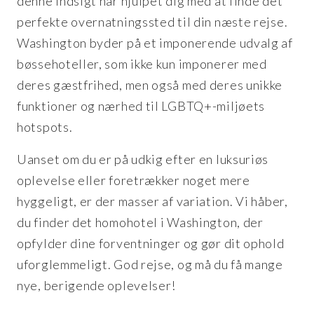
denne indsigt har hjulpet dig med at finde det
perfekte overnatningssted til din næste rejse.
Washington byder på et imponerende udvalg af
bøssehoteller, som ikke kun imponerer med
deres gæstfrihed, men også med deres unikke
funktioner og nærhed til LGBTQ+-miljøets
hotspots.
Uanset om du er på udkig efter en luksuriøs
oplevelse eller foretrækker noget mere
hyggeligt, er der masser af variation. Vi håber,
du finder det homohotel i Washington, der
opfylder dine forventninger og gør dit ophold
uforglemmeligt. God rejse, og må du få mange
nye, berigende oplevelser!