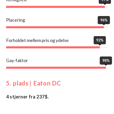
Placering
96%
Forholdet mellem pris og ydelse
92%
Gay-faktor
98%
5. plads | Eaton DC
4 stjerner fra 237$.