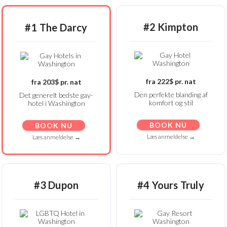
#2 Kimpton
#1 The Darcy
fra 222$ pr. nat
fra 203$ pr. nat
Den perfekte blanding af
Det generelt bedste gay-
komfort og stil
hotel i Washington
BOOK NU
BOOK NU
Læs anmeldelse →
Læs anmeldelse →
#3 Dupon
#4 Yours Truly