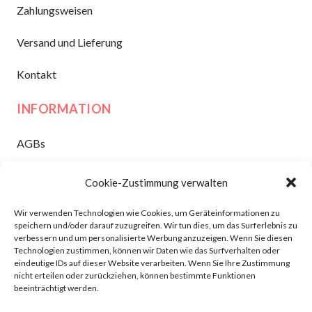
Zahlungsweisen
Versand und Lieferung
Kontakt
INFORMATION
AGBs
Widerruf
Cookie-Zustimmung verwalten
Datenschutz
Wir verwenden Technologien wie Cookies, um Geräteinformationen zu
speichern und/oder darauf zuzugreifen. Wir tun dies, um das Surferlebnis zu
Impressum
verbessern und um personalisierte Werbung anzuzeigen. Wenn Sie diesen
Technologien zustimmen, können wir Daten wie das Surfverhalten oder
eindeutige IDs auf dieser Website verarbeiten. Wenn Sie Ihre Zustimmung
nicht erteilen oder zurückziehen, können bestimmte Funktionen
Dansk
(
Danish
)
Nederlands
(
Dutch
)
English
beeinträchtigt werden.
Français
(
French
)
Deutsch
(
German
)
Italiano
(
Italian
)