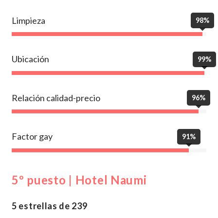
Limpieza
98%
Ubicación
99%
Relación calidad-precio
96%
Factor gay
91%
5º puesto | Hotel Naumi
5 estrellas de 239