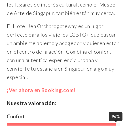
los lugares de interés cultural, como el Museo
de Arte de Singapur, también están muy cerca.
El Hotel Jen Orchardgateway es un lugar
perfecto para los viajeros LGBTQ+ que buscan
un ambiente abierto y acogedor y quieren estar
en el centro de la acción. Combina el confort
con una auténtica experiencia urbana y
convierte tu estancia en Singapur en algo muy
especial.
¡Ver ahora en Booking.com!
Nuestra valoración:
Confort
96%