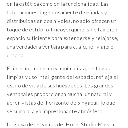
en la estética como en la funcionalidad. Las
habitaciones, ingeniosamente diseñadas y
distribuidas en dos niveles, no sólo ofrecen un
toque de estilo loft neoyorquino, sino también
espacio suficiente para extenderse y relajarse,
una verdadera ventaja para cualquier viajero
urbano.
El interior moderno y minimalista, de líneas
limpias y uso inteligente del espacio, refleja el
estilo de vida de sus huéspedes. Los grandes
ventanales proporcionan mucha luz natural y
abren vistas del horizonte de Singapur, lo que
se suma a la ya impresionante atmósfera.
La gama de servicios del Hotel Studio M está