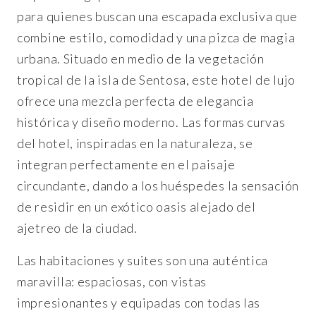
para quienes buscan una escapada exclusiva que
combine estilo, comodidad y una pizca de magia
urbana. Situado en medio de la vegetación
tropical de la isla de Sentosa, este hotel de lujo
ofrece una mezcla perfecta de elegancia
histórica y diseño moderno. Las formas curvas
del hotel, inspiradas en la naturaleza, se
integran perfectamente en el paisaje
circundante, dando a los huéspedes la sensación
de residir en un exótico oasis alejado del
ajetreo de la ciudad.
Las habitaciones y suites son una auténtica
maravilla: espaciosas, con vistas
impresionantes y equipadas con todas las