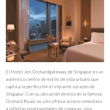
El Hotel Jen Orchardgateway de Singapur es un
auténtico centro de estilo de vida urbano que
capta a la perfección el vibrante corazón de
Singapur. Con su ubicación directa en la famosa
Orchard Road, no sólo ofrece acceso inmediato
a infinitas oportunidades de compras, sino