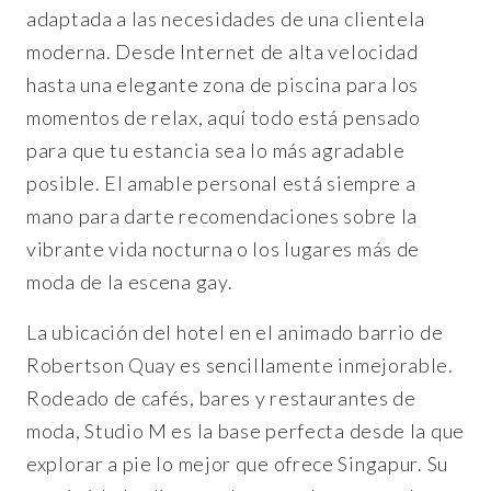
adaptada a las necesidades de una clientela
moderna. Desde Internet de alta velocidad
hasta una elegante zona de piscina para los
momentos de relax, aquí todo está pensado
para que tu estancia sea lo más agradable
posible. El amable personal está siempre a
mano para darte recomendaciones sobre la
vibrante vida nocturna o los lugares más de
moda de la escena gay.
La ubicación del hotel en el animado barrio de
Robertson Quay es sencillamente inmejorable.
Rodeado de cafés, bares y restaurantes de
moda, Studio M es la base perfecta desde la que
explorar a pie lo mejor que ofrece Singapur. Su