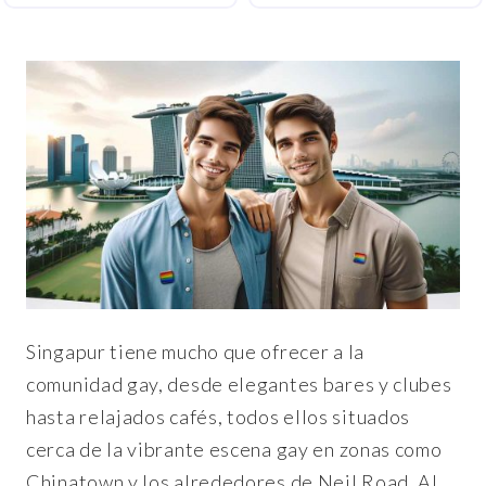
Singapur tiene mucho que ofrecer a la
comunidad gay, desde elegantes bares y clubes
hasta relajados cafés, todos ellos situados
cerca de la vibrante escena gay en zonas como
Chinatown y los alrededores de Neil Road. Al