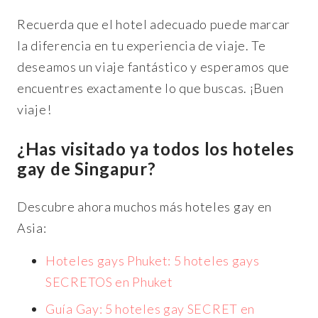
Recuerda que el hotel adecuado puede marcar
la diferencia en tu experiencia de viaje. Te
deseamos un viaje fantástico y esperamos que
encuentres exactamente lo que buscas. ¡Buen
viaje!
¿Has visitado ya todos los hoteles
gay de Singapur?
Descubre ahora muchos más hoteles gay en
Asia:
Hoteles gays Phuket: 5 hoteles gays
SECRETOS en Phuket
Guía Gay: 5 hoteles gay SECRET en