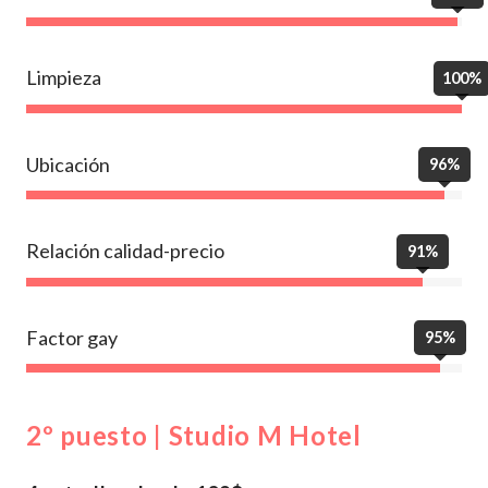
Limpieza
100%
Ubicación
96%
Relación calidad-precio
91%
Factor gay
95%
2º puesto | Studio M Hotel