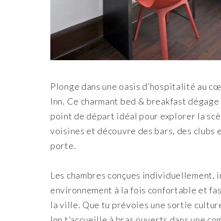
Plonge dans une oasis d’hospitalité au cœ
Inn. Ce charmant bed & breakfast dégage 
point de départ idéal pour explorer la s
voisines et découvre des bars, des clubs 
porte.
Les chambres conçues individuellement, in
environnement à la fois confortable et fa
la ville. Que tu prévoies une sortie cultu
Inn t’accueille à bras ouverts dans une c