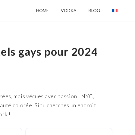
HOME
VODKA
BLOG
tels gays pour 2024
brées, mais vécues avec passion ! NYC,
nauté colorée. Si tu cherches un endroit
ork !