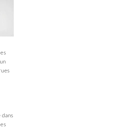
nes
 un
rues
a
e dans
nes