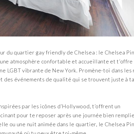
ur du quartier gay friendly de Chelsea : le Chelsea Pi
une atmosphère confortable et accueillante et t’offre
cène LGBT vibrante de New York. Promène-toi dans les 
et des événements de qualité qui se trouvent juste à t
spirées par les icônes d’Hollywood, t’offrent un
scinant pour te reposer après une journée bien rempli
relle ou une nuit animée dans le quartier, le Chelsea Pi
ommunauté où tu peux être toi-même.