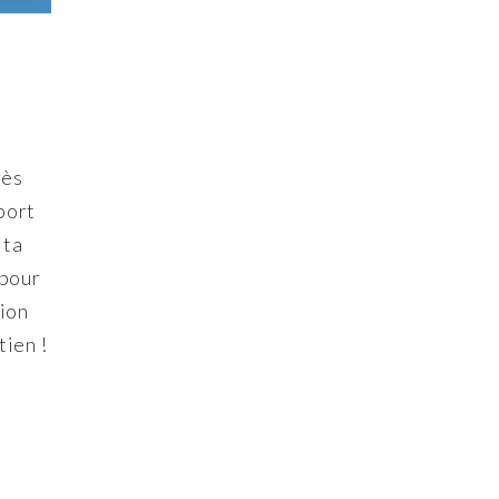
rès
port
 ta
 pour
tion
tien !