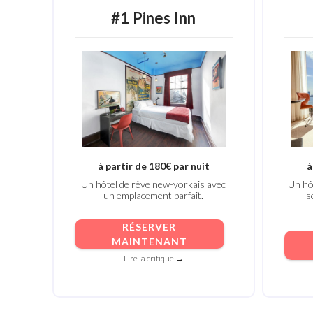
#1 Pines Inn
à partir de 180€ par nuit
à
Un hôtel de rêve new-yorkais avec
Un hô
un emplacement parfait.
s
RÉSERVER
MAINTENANT
Lire la critique →