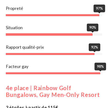
Propreté
97%
Situation
90%
Rapport qualité-prix
92%
Facteur gay
98%
4e place | Rainbow Golf
Bungalows, Gay Men-Only Resort
3 étoiles à partir de 115€