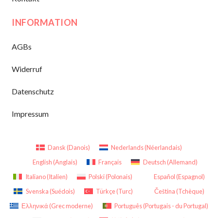
INFORMATION
AGBs
Widerruf
Datenschutz
Impressum
Dansk
(
Danois
)
Nederlands
(
Néerlandais
)
English
(
Anglais
)
Français
Deutsch
(
Allemand
)
Italiano
(
Italien
)
Polski
(
Polonais
)
Español
(
Espagnol
)
Svenska
(
Suédois
)
Türkçe
(
Turc
)
Čeština
(
Tchèque
)
Ελληνικά
(
Grec moderne
)
Português
(
Portugais - du Portugal
)