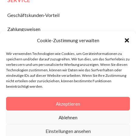
SERVICE
Geschäftskunden-Vorteil
Zahlungsweisen
Cookie-Zustimmung verwalten
Versand und Lieferung
Wir verwenden Technologien wie Cookies, um Geräteinformationen zu
Kontakt
speichern und/oder darauf zuzugreifen. Wir tun dies, um das Surferlebnis zu
verbessern und um personalisierte Werbung anzuzeigen. Wenn Sie diesen
Technologien zustimmen, können wir Daten wie das Surfverhalten oder
INFORMATION
eindeutige IDs auf dieser Website verarbeiten. Wenn Sie Ihre Zustimmung
nicht erteilen oder zurückziehen, können bestimmte Funktionen
beeinträchtigt werden.
AGBs
Widerruf
Akzeptieren
Datenschutz
Ablehnen
Impressum
Einstellungen ansehen