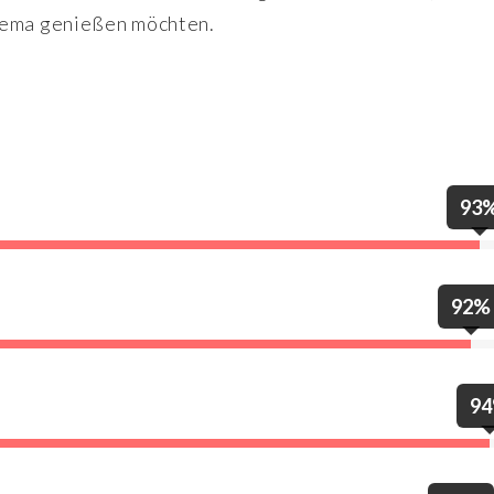
nema genießen möchten.
93
92%
9