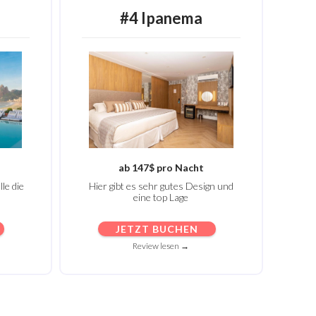
#4
Ipanema
ab 147$ pro Nacht
le die
Hier gibt es sehr gutes Design und
eine top Lage
JETZT BUCHEN
Review lesen →