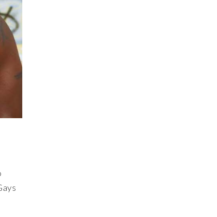
o
 Gays