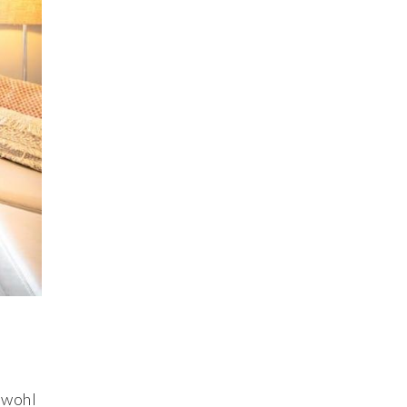
owohl