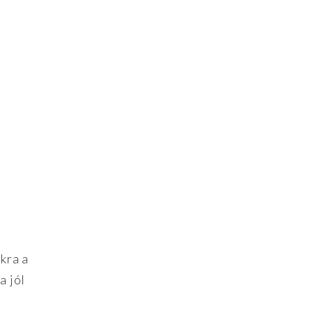
kra a
a jól