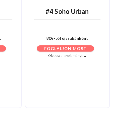
#4 Soho Urban
t
80€-tól éjszakánként
FOGLALJON MOST
Olvassa el a véleményt →