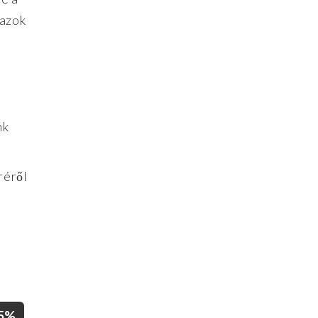
 azok
nk
réről
5%