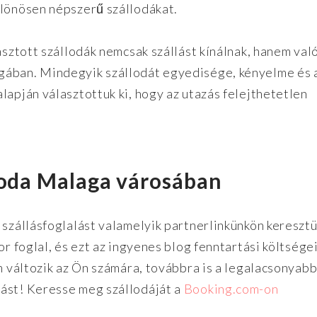
ülönösen népszerű szállodákat.
asztott szállodák nemcsak szállást kínálnak, hanem való
gában. Mindegyik szállodát egyedisége, kényelme és 
lapján választottuk ki, hogy az utazás felejthetetlen
loda Malaga városában
 szállásfoglalást valamelyik partnerlinkünkön keresztü
or foglal, és ezt az ingyenes blog fenntartási költsége
em változik az Ön számára, továbbra is a legalacsonyab
ást! Keresse meg szállodáját a
Booking.com-on