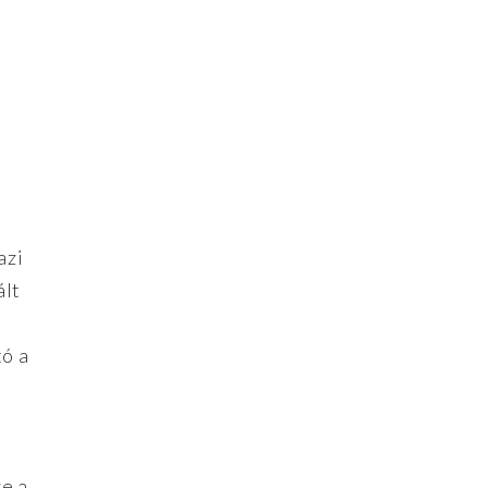
azi
ált
tó a
e a