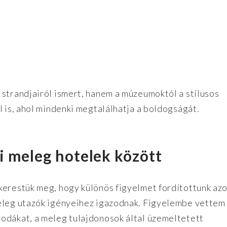
 strandjairól ismert, hanem a múzeumoktól a stílusos
l is, ahol mindenki megtalálhatja a boldogságát.
i meleg hotelek között
kerestük meg, hogy különös figyelmet fordítottunk azo
eleg utazók igényeihez igazodnak. Figyelembe vettem 
odákat, a meleg tulajdonosok által üzemeltetett