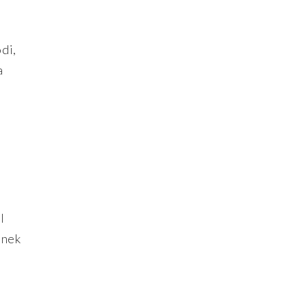
di,
a
l
inek
b