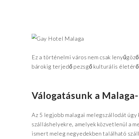
Ez a történelmi város nem csak lenyűgöző
bárokig terjedő pezsgő kulturális életérő
Válogatásunk a Malaga-
Az 5 legjobb malagai melegszállodát úgy 
szálláshelyekre, amelyek közvetlenül a m
ismert meleg negyedekben található száll