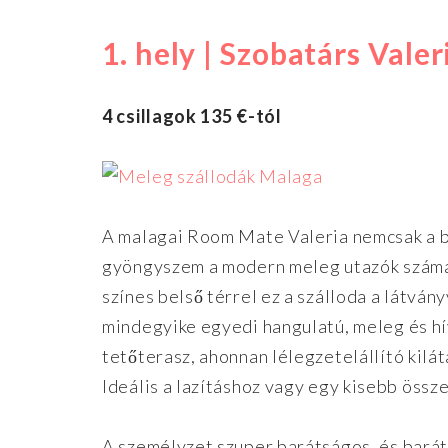
1. hely | Szobatárs Valer
4 csillagok 135 €-tól
A malagai Room Mate Valeria nemcsak a bu
gyöngyszem a modern meleg utazók számára.
színes belső térrel ez a szálloda a látvány
mindegyike egyedi hangulatú, meleg és hí
tetőterasz, ahonnan lélegzetelállító kilá
Ideális a lazításhoz vagy egy kisebb össz
A személyzet szuper barátságos, és bará