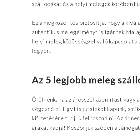
szállodákat és a helyi melegek körében k
Ez a megközelítés biztosítja, hogy a kivál
autentikus melegélményt is ígérnek Mala
helyi meleg közösséggel való kapcsolata a
legyen.
Az 5 legjobb meleg szál
Örülnénk, ha az árösszehasonlítást vagy a
végezné el. Egy kis jutalékot kapunk, amik
kifizetésére tudjuk felhasználni. Az ár n
árakat kapja! Köszönjük szépen a támogat