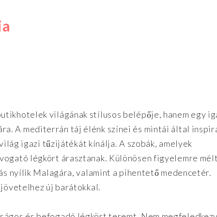
ia
tikhotelek világának stílusos belépője, hanem egy ig
 A mediterrán táj élénk színei és mintái által inspir
világ igazi tűzijátékát kínálja. A szobák, amelyek
vogató légkört árasztanak. Különösen figyelemre mél
tás nyílik Malagára, valamint a pihentető medencetér.
ejövetelhez új barátokkal.
tságos és befogadó légkört teremt. Nem megfeledkezv