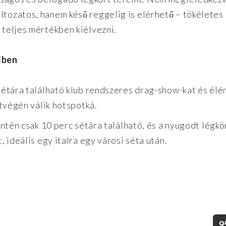
ltozatos, hanem késő reggelig is elérhető – tökéletes
k teljes mértékben kiélvezni.
lben
étára található klub rendszeres drag-show-kat és élé
tvégén válik hotspotká.
ntén csak 10 perc sétára található, és a nyugodt légkö
 ideális egy italra egy városi séta után.
9