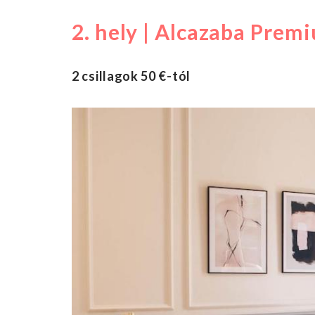
2. hely | Alcazaba Prem
2 csillagok 50 €-tól