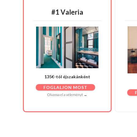
#1 Valeria
135€-tól éjszakánként
FOGLALJON MOST
Olvassa el a véleményt →