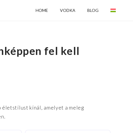
HOME
VODKA
BLOG
képpen fel kell
 életstílust kínál, amelyet a meleg
én.