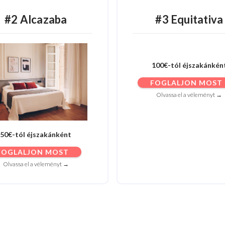
#2 Alcazaba
#3 Equitativa
100€-tól éjszakánkén
FOGLALJON MOST
Olvassa el a véleményt →
50€-tól éjszakánként
FOGLALJON MOST
Olvassa el a véleményt →