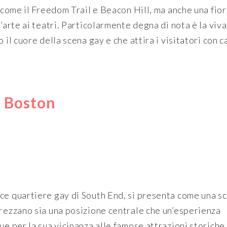
e come il Freedom Trail e Beacon Hill, ma anche una fio
’arte ai teatri. Particolarmente degna di nota è la viva
 il cuore della scena gay e che attira i visitatori con c
e Boston
ce quartiere gay di South End, si presenta come una sc
prezzano sia una posizione centrale che un’esperienza
ue per la sua vicinanza alle famose attrazioni storiche 