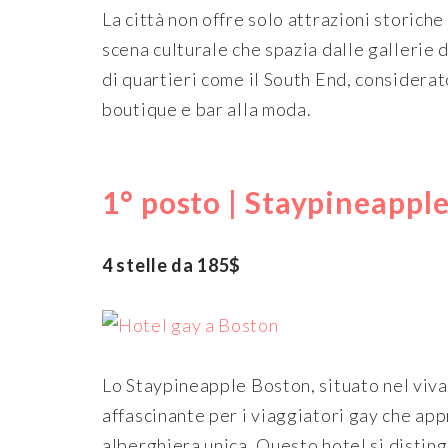
La città non offre solo attrazioni storich
scena culturale che spazia dalle gallerie d
di quartieri come il South End, considerato
boutique e bar alla moda.
1° posto | Staypineappl
4 stelle da 185$
Lo Staypineapple Boston, situato nel viva
affascinante per i viaggiatori gay che ap
alberghiera unica. Questo hotel si disting