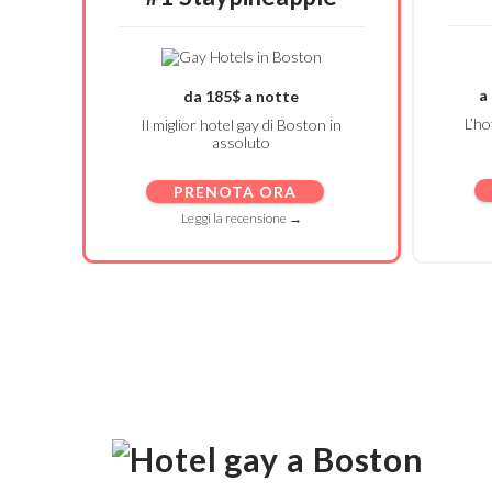
a
da 185$ a notte
L’ho
Il miglior hotel gay di Boston in
assoluto
PRENOTA ORA
Leggi la recensione →