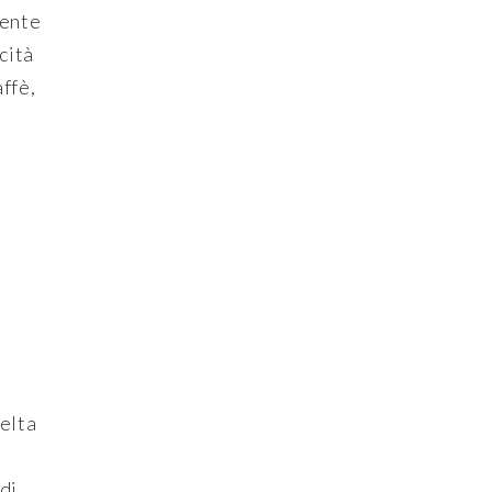
rente
cità
affè,
elta
di