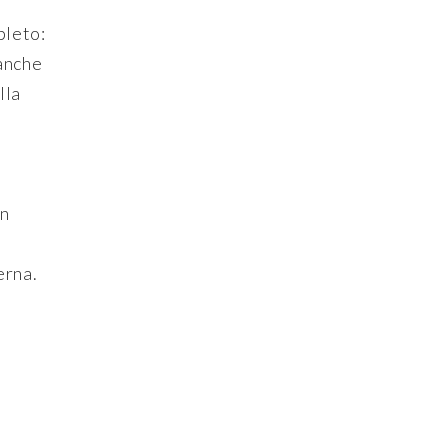
pleto:
 anche
lla
on
erna.