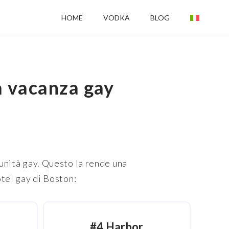
HOME
VODKA
BLOG
ua vacanza gay
munità gay. Questo la rende una
otel gay di Boston:
#4 Harbor