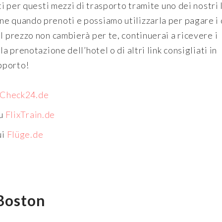
ti per questi mezzi di trasporto tramite uno dei nostri 
e quando prenoti e possiamo utilizzarla per pagare i 
l prezzo non cambierà per te, continuerai a ricevere i
a prenotazione dell’hotel o di altri link consigliati in
upporto!
Check24.de
su
FlixTrain.de
ui
Flüge.de
 Boston