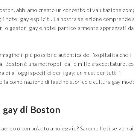
 Boston, abbiamo creato un concetto di valutazione com
gli hotel gay espliciti. La nostra selezione comprende
ari o gestori gay e hotel particolarmente apprezzati da
mmagine il più possibile autentica dell’ospitalità che i
à. Boston è una metropoli dalle mille sfaccettature, c
di alloggi specifici per i gay: un must per tutti i
 la combinazione di fascino storico e cultura gay mod
l gay di Boston
in aereo o con un’auto a noleggio? Saremo lieti se vorrai