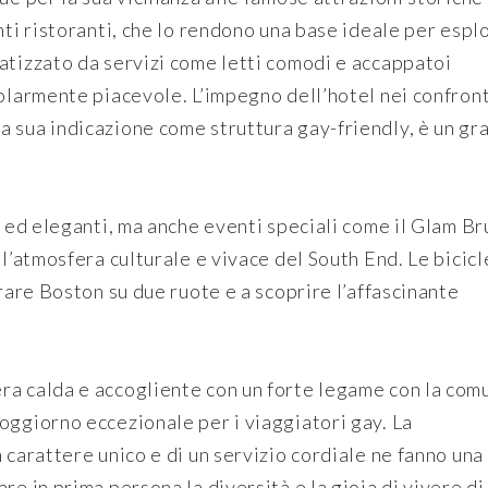
nti ristoranti, che lo rendono una base ideale per espl
atizzato da servizi come letti comodi e accappatoi
colarmente piacevole. L’impegno dell’hotel nei confront
 sua indicazione come struttura gay-friendly, è un gr
i ed eleganti, ma anche eventi speciali come il Glam B
 l’atmosfera culturale e vivace del South End. Le bicicl
orare Boston su due ruote e a scoprire l’affascinante
ra calda e accogliente con un forte legame con la com
oggiorno eccezionale per i viaggiatori gay. La
 carattere unico e di un servizio cordiale ne fanno una
re in prima persona la diversità e la gioia di vivere di