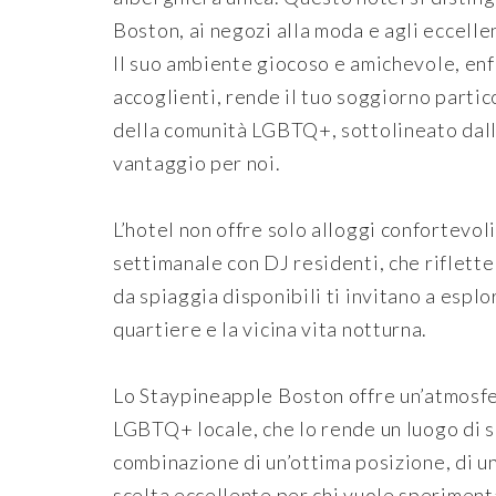
Boston, ai negozi alla moda e agli eccelle
Il suo ambiente giocoso e amichevole, enf
accoglienti, rende il tuo soggiorno parti
della comunità LGBTQ+, sottolineato dalla
vantaggio per noi.
L’hotel non offre solo alloggi confortevol
settimanale con DJ residenti, che riflette
da spiaggia disponibili ti invitano a espl
quartiere e la vicina vita notturna.
Lo Staypineapple Boston offre un’atmosfe
LGBTQ+ locale, che lo rende un luogo di s
combinazione di un’ottima posizione, di un
scelta eccellente per chi vuole sperimenta