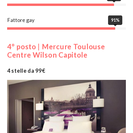
Fattore gay
91%
4° posto | Mercure Toulouse
Centre Wilson Capitole
4 stelle da 99€