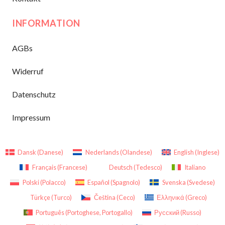
INFORMATION
AGBs
Widerruf
Datenschutz
Impressum
Dansk
(
Danese
)
Nederlands
(
Olandese
)
English
(
Inglese
)
Français
(
Francese
)
Deutsch
(
Tedesco
)
Italiano
Polski
(
Polacco
)
Español
(
Spagnolo
)
Svenska
(
Svedese
)
Türkçe
(
Turco
)
Čeština
(
Ceco
)
Ελληνικά
(
Greco
)
Português
(
Portoghese, Portogallo
)
Русский
(
Russo
)