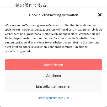
築の傑作である。
オテル・ド・ヴィル：壮麗なルネッサンス
Cookie-Zustimmung verwalten
様式の建物内にある印象的なパリの市庁
Wir verwenden Technologien wie Cookies, um Geräteinformationen zu
舎。
speichern und/oder darauf zuzugreifen. Wir tun dies, um das Surferlebnis zu
verbessern und um personalisierte Werbung anzuzeigen. Wenn Sie diesen
ヴォージュ広場：左右対称のテラスハウス
Technologien zustimmen, können wir Daten wie das Surfverhalten oder
eindeutige IDs auf dieser Website verarbeiten. Wenn Sie Ihre Zustimmung
と美しく整備されたアーケードに囲まれた
nicht erteilen oder zurückziehen, können bestimmte Funktionen
パリ最古の広場である。
beeinträchtigt werden.
Booking.comでHotel Emileを見て
みよう！
Akzeptieren
格付けだ：
Ablehnen
95%
快適さ
Einstellungen ansehen
Datenschutz
Impressum
90%
清潔さ