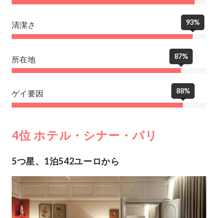
93%
清潔さ
87%
所在地
88%
ゲイ要因
4位 ホテル・シナー・パリ
5つ星、1泊542ユーロから