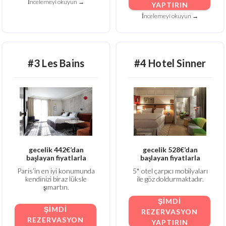
İncelemeyi okuyun →
YAPTIRIN
İncelemeyi okuyun →
#3 Les Bains
#4 Hotel Sinner
gecelik 442€’dan
gecelik 528€’dan
başlayan fiyatlarla
başlayan fiyatlarla
Paris’in en iyi konumunda
5* otel çarpıcı mobilyaları
kendinizi biraz lüksle
ile göz doldurmaktadır.
şımartın.
ŞIMDI
ŞIMDI
REZERVASYON
REZERVASYON
YAPTIRIN