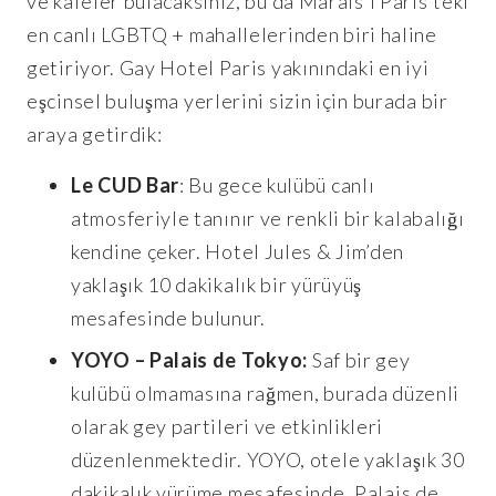
ve kafeler bulacaksınız, bu da Marais’i Paris’teki
en canlı LGBTQ + mahallelerinden biri haline
getiriyor. Gay Hotel Paris yakınındaki en iyi
eşcinsel buluşma yerlerini sizin için burada bir
araya getirdik:
Le CUD Bar
: Bu gece kulübü canlı
atmosferiyle tanınır ve renkli bir kalabalığı
kendine çeker. Hotel Jules & Jim’den
yaklaşık 10 dakikalık bir yürüyüş
mesafesinde bulunur.
YOYO – Palais de Tokyo:
Saf bir gey
kulübü olmamasına rağmen, burada düzenli
olarak gey partileri ve etkinlikleri
düzenlenmektedir. YOYO, otele yaklaşık 30
dakikalık yürüme mesafesinde, Palais de