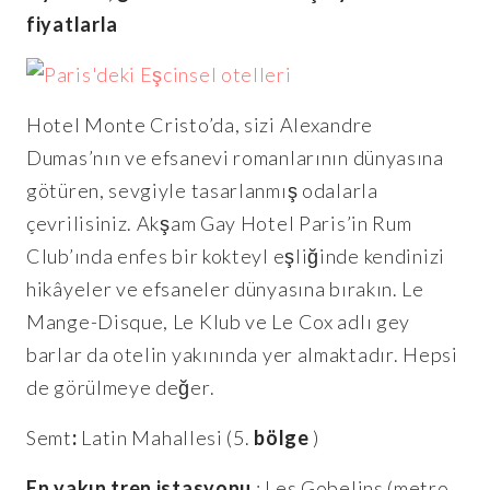
fiyatlarla
Hotel Monte Cristo’da, sizi Alexandre
Dumas’nın ve efsanevi romanlarının dünyasına
götüren, sevgiyle tasarlanmış odalarla
çevrilisiniz. Akşam Gay Hotel Paris’in Rum
Club’ında enfes bir kokteyl eşliğinde kendinizi
hikâyeler ve efsaneler dünyasına bırakın. Le
Mange-Disque, Le Klub ve Le Cox adlı gey
barlar da otelin yakınında yer almaktadır. Hepsi
de görülmeye değer.
Semt
:
Latin Mahallesi (5.
bölge
)
En yakın tren istasyonu
: Les Gobelins (metro