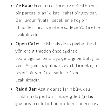
Ze Baar
: Fransız restoranı Ze Restoo’nun
bir parçası olan iki katlı rahat bir gey bar.
Bar, uygun fiyatlı içeceklerle hoş bir
atmosfer sunar ve otele sadece 900 metre
uzaklıktadır.
Open Café:
Le Marais’de akşamları farklı
yönlere gitmeden önce eşcinsel
topluluğunun bir araya geldiği bir buluşma
yeri. Akşamı başlatmak veya bitirmek için
favori bir yer. Otel sadece 1 km
uzaklıktadır.
Raidd Bar:
Azgın dansçıların büyük su
tanklarında performans sergilediği duş
şovlarıyla ünlü bu bar, otelden sadece kısa