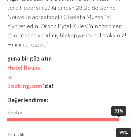
tercih edersiniz? Ardından 28 Bd de Bonne
Nouvelle adresindeki Çikolata Müzesi’ni
ziyaret edin. Orada Eyfel Kulesi’nin tamamen
çikolatadan yapılmış bir kopyasını bulacaksınız!
Hmmm… lezzetli!
Şuna bir göz atın
Hotel Rouba
ix
Booking.com
‘da!
Değerlendirme:
91%
Konfor
95%
Temizlik