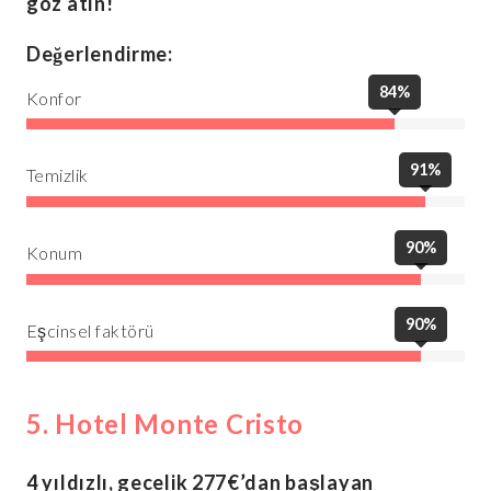
göz atın!
Değerlendirme:
84%
Konfor
91%
Temizlik
90%
Konum
90%
Eşcinsel faktörü
5. Hotel Monte Cristo
4 yıldızlı, gecelik 277€’dan başlayan