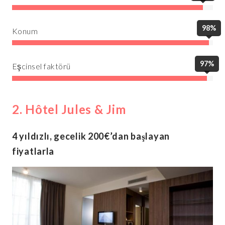
98%
Konum
97%
Eşcinsel faktörü
2. Hôtel Jules & Jim
4 yıldızlı, gecelik 200€’dan başlayan
fiyatlarla