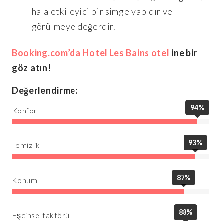
hala etkileyici bir simge yapıdır ve
görülmeye değerdir.
Booking.com’da Hotel Les Bains otel
ine bir
göz atın!
Değerlendirme:
94%
Konfor
93%
Temizlik
87%
Konum
88%
Eşcinsel faktörü