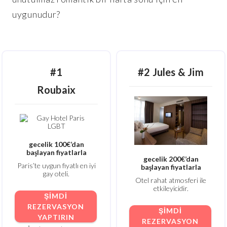
uygunudur?
#1
#2 Jules & Jim
Roubaix
gecelik 100€’dan
başlayan fiyatlarla
gecelik 200€’dan
Paris’te uygun fiyatlı en iyi
başlayan fiyatlarla
gay oteli.
Otel rahat atmosferi ile
etkileyicidir.
ŞIMDI
REZERVASYON
ŞIMDI
YAPTIRIN
REZERVASYON