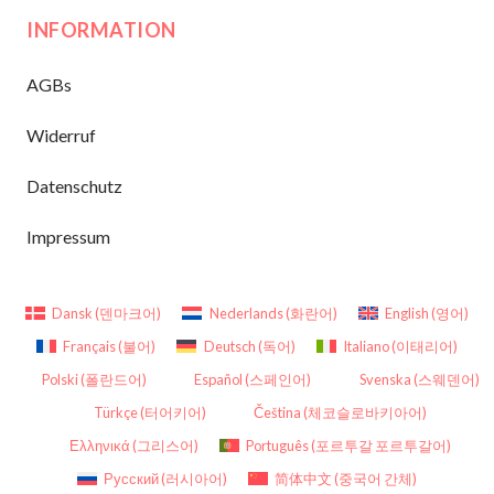
INFORMATION
AGBs
Widerruf
Datenschutz
Impressum
Dansk
(
덴마크어
)
Nederlands
(
화란어
)
English
(
영어
)
Français
(
불어
)
Deutsch
(
독어
)
Italiano
(
이태리어
)
Polski
(
폴란드어
)
Español
(
스페인어
)
Svenska
(
스웨덴어
)
Türkçe
(
터어키어
)
Čeština
(
체코슬로바키아어
)
Ελληνικά
(
그리스어
)
Português
(
포르투갈 포르투갈어
)
Русский
(
러시아어
)
简体中文
(
중국어 간체
)