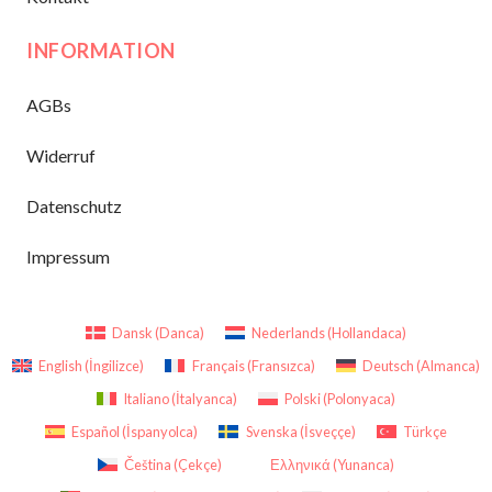
INFORMATION
AGBs
Widerruf
Datenschutz
Impressum
Dansk
(
Danca
)
Nederlands
(
Hollandaca
)
English
(
İngilizce
)
Français
(
Fransızca
)
Deutsch
(
Almanca
)
Italiano
(
İtalyanca
)
Polski
(
Polonyaca
)
Español
(
İspanyolca
)
Svenska
(
İsveççe
)
Türkçe
Čeština
(
Çekçe
)
Ελληνικά
(
Yunanca
)