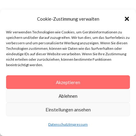
Startseite
Cookie-Zustimmung verwalten
Shop
Wir verwenden Technologien wie Cookies, um Geräteinformationen zu
speichern und/oder darauf zuzugreifen. Wir tun dies, um das Surferlebnis zu
Blog
verbessern und um personalisierte Werbung anzuzeigen. Wenn Sie diesen
Technologien zustimmen, können wir Daten wie das Surfverhalten oder
Mein Konto
eindeutige IDs auf dieser Website verarbeiten. Wenn Sie Ihre Zustimmung
nicht erteilen oder zurückziehen, können bestimmte Funktionen
beeinträchtigt werden.
SERVICE
Akzeptieren
Geschäftskunden-Vorteil
Ablehnen
Zahlungsweisen
Einstellungen ansehen
Versand und Lieferung
Datenschutz
Impressum
Kontakt