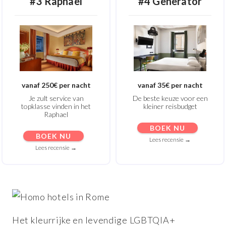
#3 Raphael
#4 Generator
vanaf 250€ per nacht
vanaf 35€ per nacht
Je zult service van
De beste keuze voor een
topklasse vinden in het
kleiner reisbudget
Raphael
BOEK NU
BOEK NU
Lees recensie →
Lees recensie →
Het kleurrijke en levendige LGBTQIA+