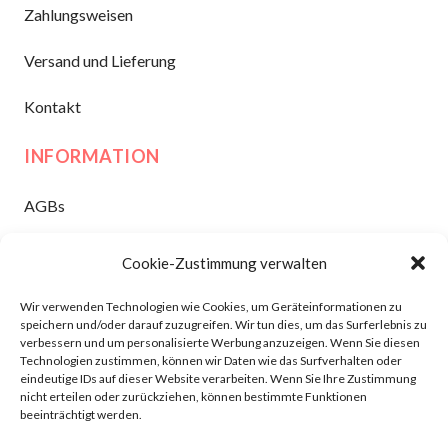
Zahlungsweisen
Versand und Lieferung
Kontakt
INFORMATION
AGBs
Widerruf
Cookie-Zustimmung verwalten
Datenschutz
Wir verwenden Technologien wie Cookies, um Geräteinformationen zu
speichern und/oder darauf zuzugreifen. Wir tun dies, um das Surferlebnis zu
Impressum
verbessern und um personalisierte Werbung anzuzeigen. Wenn Sie diesen
Technologien zustimmen, können wir Daten wie das Surfverhalten oder
eindeutige IDs auf dieser Website verarbeiten. Wenn Sie Ihre Zustimmung
nicht erteilen oder zurückziehen, können bestimmte Funktionen
Dansk
(
Deens
)
Nederlands
English
(
Engels
)
beeinträchtigt werden.
Français
(
Frans
)
Deutsch
(
Duits
)
Italiano
(
Italiaans
)