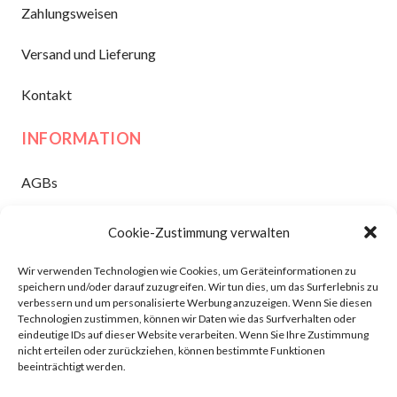
Zahlungsweisen
Versand und Lieferung
Kontakt
INFORMATION
AGBs
Widerruf
Cookie-Zustimmung verwalten
Datenschutz
Wir verwenden Technologien wie Cookies, um Geräteinformationen zu
speichern und/oder darauf zuzugreifen. Wir tun dies, um das Surferlebnis zu
Impressum
verbessern und um personalisierte Werbung anzuzeigen. Wenn Sie diesen
Technologien zustimmen, können wir Daten wie das Surfverhalten oder
eindeutige IDs auf dieser Website verarbeiten. Wenn Sie Ihre Zustimmung
nicht erteilen oder zurückziehen, können bestimmte Funktionen
Dansk
(
Danish
)
Nederlands
(
Nederlandsk
)
beeinträchtigt werden.
English
(
Engelsk
)
Français
(
Fransk
)
Deutsch
(
Tysk
)