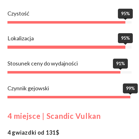
Czystość
95%
Lokalizacja
95%
Stosunek ceny do wydajności
91%
Czynnik gejowski
99%
4 miejsce | Scandic Vulkan
4 gwiazdki od 131$