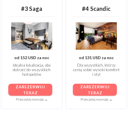
#3 Saga
#4 Scandic
od 152 USD za noc
od 131 USD za noc
Idealna lokalizacja, aby
Dla wszystkich, którzy
dotrzeć do wszystkich
cenią sobie wysoki komfort
hotspotów
i styl
ZAREZERWUJ
ZAREZERWUJ
TERAZ
TERAZ
Przeczytaj recenzję →
Przeczytaj recenzję →