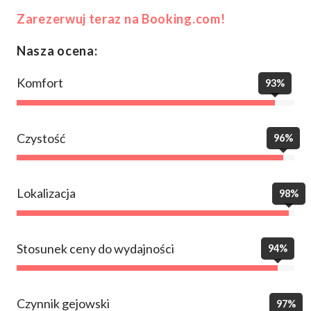
Zarezerwuj teraz na Booking.com!
Nasza ocena:
Komfort
93%
Czystość
96%
Lokalizacja
98%
Stosunek ceny do wydajności
94%
Czynnik gejowski
97%