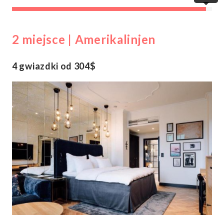
2 miejsce | Amerikalinjen
4 gwiazdki od 304$