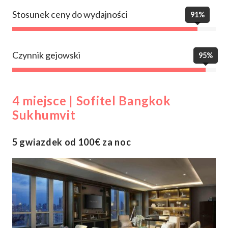
Stosunek ceny do wydajności
91%
Czynnik gejowski
95%
4 miejsce | Sofitel Bangkok
Sukhumvit
5 gwiazdek od 100€ za noc