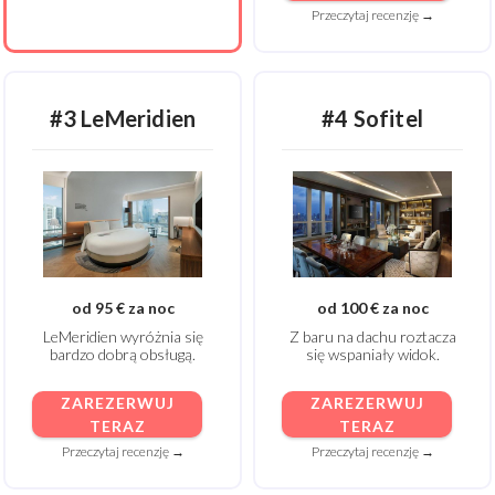
Przeczytaj recenzję →
#3 LeMeridien
#4 Sofitel
od 95 € za noc
od 100 € za noc
LeMeridien wyróżnia się
Z baru na dachu roztacza
bardzo dobrą obsługą.
się wspaniały widok.
ZAREZERWUJ
ZAREZERWUJ
TERAZ
TERAZ
Przeczytaj recenzję →
Przeczytaj recenzję →