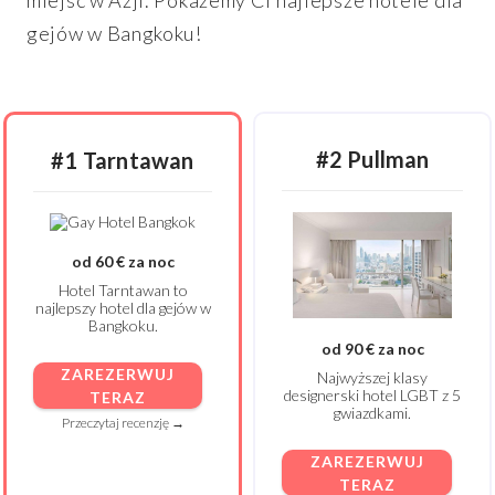
miejsc w Azji. Pokażemy Ci najlepsze hotele dla
gejów w Bangkoku!
#2 Pullman
#1 Tarntawan
od 60 € za noc
Hotel Tarntawan to
najlepszy hotel dla gejów w
Bangkoku.
od 90 € za noc
ZAREZERWUJ
Najwyższej klasy
designerski hotel LGBT z 5
TERAZ
gwiazdkami.
Przeczytaj recenzję →
ZAREZERWUJ
TERAZ