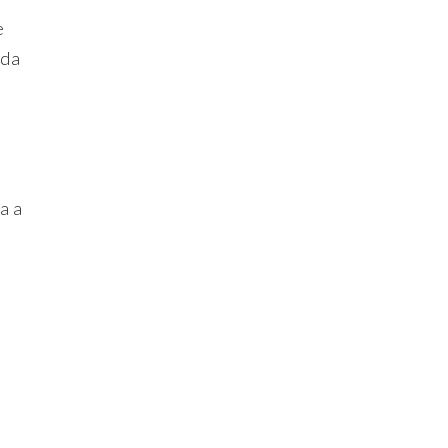
e
 da
a a