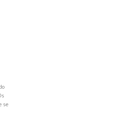
do
Os
e se