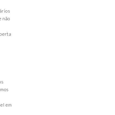
ários
e não
oberta
os
emos
tel em