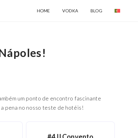
HOME
VODKA
BLOG
 Nápoles!
é também um ponto de encontro fascinante
a pena no nosso teste de hotéis!
#4 Il
Convento