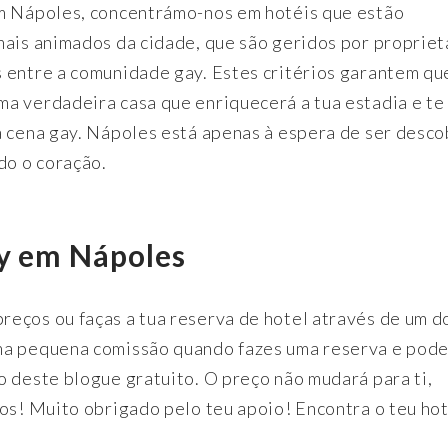
em Nápoles, concentrámo-nos em hotéis que estão
mais animados da cidade, que são geridos por propriet
 entre a comunidade gay. Estes critérios garantem qu
a verdadeira casa que enriquecerá a tua estadia e te
a cena gay. Nápoles está apenas à espera de ser desc
do o coração.
ay em Nápoles
eços ou faças a tua reserva de hotel através de um d
uma pequena comissão quando fazes uma reserva e pod
o deste blogue gratuito. O preço não mudará para ti,
xos! Muito obrigado pelo teu apoio! Encontra o teu ho