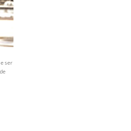
e ser
 de