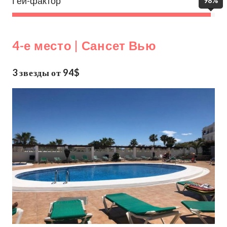
Гей-фактор
98%
4-е место | Сансет Вью
3 звезды от 94$