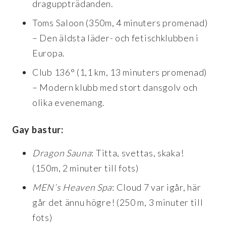
draguppträdanden.
Toms Saloon (350m, 4 minuters promenad)
– Den äldsta läder- och fetischklubben i
Europa.
Club 136° (1,1 km, 13 minuters promenad)
– Modern klubb med stort dansgolv och
olika evenemang.
Gay bastur:
Dragon Sauna
: Titta, svettas, skaka!
(150m, 2 minuter till fots)
MEN’s Heaven Spa
: Cloud 7 var igår, här
går det ännu högre! (250 m, 3 minuter till
fots)