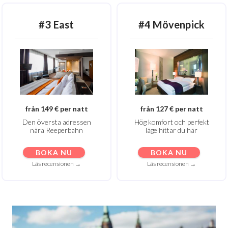
#3 East
#4 Mövenpick
från 149 € per natt
från 127 € per natt
Den översta adressen
Hög komfort och perfekt
nära Reeperbahn
läge hittar du här
BOKA NU
BOKA NU
Läs recensionen →
Läs recensionen →