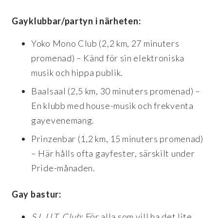
Gayklubbar/partyn i närheten:
Yoko Mono Club (2,2 km, 27 minuters
promenad) – Känd för sin elektroniska
musik och hippa publik.
Baalsaal (2,5 km, 30 minuters promenad) –
En klubb med house-musik och frekventa
gayevenemang.
Prinzenbar (1,2 km, 15 minuters promenad)
– Här hålls ofta gayfester, särskilt under
Pride-månaden.
Gay bastur:
S.L.U.T. Club
: För alla som vill ha det lite