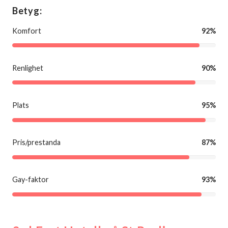
Betyg:
Komfort
92%
Renlighet
90%
Plats
95%
Pris/prestanda
87%
Gay-faktor
93%