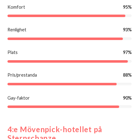
Komfort
95%
Renlighet
93%
Plats
97%
Pris/prestanda
88%
Gay-faktor
90%
4:e Mövenpick-hotellet på
Sternschanze