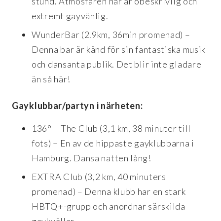
stund. Atmosfären här är obeskrivlig och
extremt gayvänlig.
WunderBar (2.9km, 36min promenad) –
Denna bar är känd för sin fantastiska musik
och dansanta publik. Det blir inte gladare
än så här!
Gayklubbar/partyn i närheten:
136° – The Club (3,1 km, 38 minuter till
fots) – En av de hippaste gayklubbarna i
Hamburg. Dansa natten lång!
EXTRA Club (3,2 km, 40 minuters
promenad) – Denna klubb har en stark
HBTQ+-grupp och anordnar särskilda
gaykvällar.