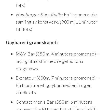
fots)
Hamburger Kunsthalle
: En imponerande
samling av konstverk. (900 m, 11 minuter
till fots)
Gaybarer i grannskapet:
M&V Bar (350 m, 4 minuters promenad) –
mysig atmosfär med regelbundna
dragshows.
Extratour (600m, 7 minuters promenad) –
En traditionell gaybar med en trogen
kundkrets.
Contact Men’s Bar (550 m, 6 minuters
promenad) – Ett trendigt ställe, särskilt