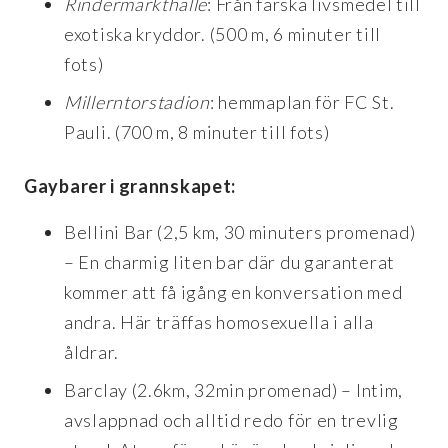
Rindermarkthalle
: Från färska livsmedel till
exotiska kryddor. (500 m, 6 minuter till
fots)
Millerntorstadion
: hemmaplan för FC St.
Pauli. (700 m, 8 minuter till fots)
Gaybarer i grannskapet:
Bellini Bar (2,5 km, 30 minuters promenad)
– En charmig liten bar där du garanterat
kommer att få igång en konversation med
andra. Här träffas homosexuella i alla
åldrar.
Barclay (2.6km, 32min promenad) – Intim,
avslappnad och alltid redo för en trevlig