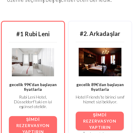
#2. Arkadaşlar
#1 Rubi Leni
gecelik 99€’dan başlayan
gecelik 89€’dan başlayan
fiyatlarla
fiyatlarla
Rubi Leni Hotel,
Hotel Friends’te birinci sınıf
Düsseldorf’taki en iyi
hizmet sizi bekliyor.
eşcinsel otelidir.
ŞIMDI
ŞIMDI
REZERVASYON
REZERVASYON
YAPTIRIN
YAPTIRIN