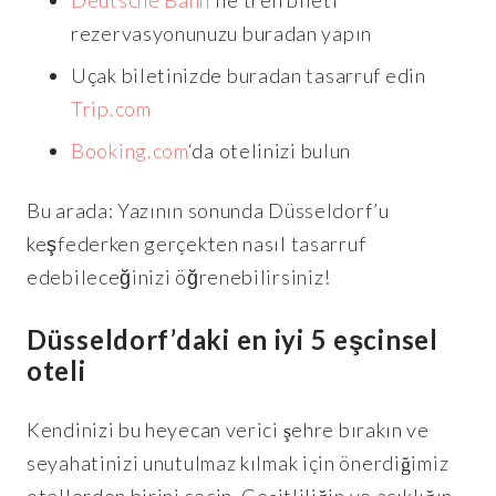
Deutsche Bahn
ile tren bileti
rezervasyonunuzu buradan yapın
Uçak biletinizde buradan tasarruf edin
Trip.com
Booking.com
‘da otelinizi bulun
Bu arada: Yazının sonunda Düsseldorf’u
keşfederken gerçekten nasıl tasarruf
edebileceğinizi öğrenebilirsiniz!
Düsseldorf’daki en iyi 5 eşcinsel
oteli
Kendinizi bu heyecan verici şehre bırakın ve
seyahatinizi unutulmaz kılmak için önerdiğimiz
otellerden birini seçin. Çeşitliliğin ve açıklığın