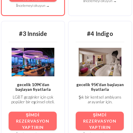
İncelemeyi okuyun →
İncelemeyi okuyun →
#3 Innside
#4 Indigo
gecelik 109€’dan
gecelik 95€’dan başlayan
başlayan fiyatlarla
fiyatlarla
LGBT gezginler için çok
Şık bir kentsel ambiyans
popüler bir eşcinsel oteli.
arayanlar için.
ŞIMDI
ŞIMDI
REZERVASYON
REZERVASYON
YAPTIRIN
YAPTIRIN