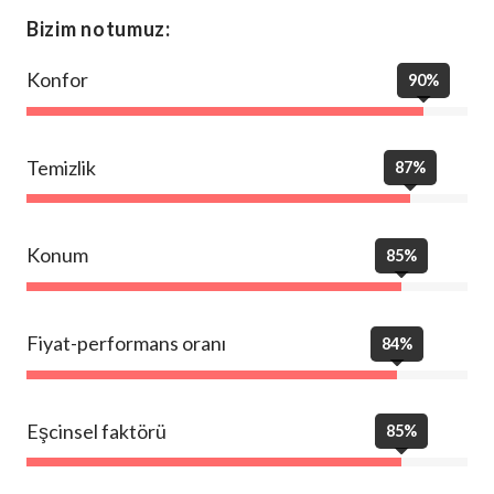
Bizim notumuz:
Konfor
90%
Temizlik
87%
Konum
85%
Fiyat-performans oranı
84%
Eşcinsel faktörü
85%