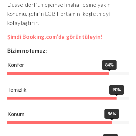
Düsseldorf’un eşcinsel mahallesine yakın
konumu, şehrin LGBT ortamını keşfetmeyi
kolaylaştırır.
Şimdi Booking.com’da görüntüleyin!
Bizim notumuz:
Konfor
84%
Temizlik
90%
Konum
86%