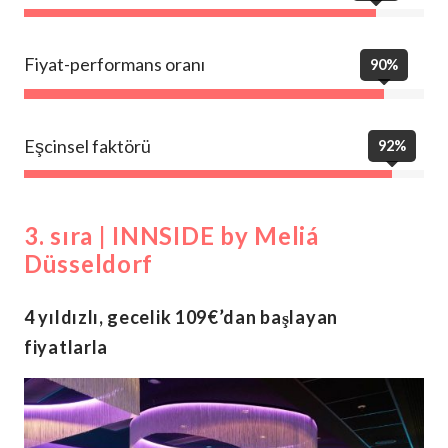
Fiyat-performans oranı
90%
Eşcinsel faktörü
92%
3. sıra | INNSIDE by Meliá
Düsseldorf
4 yıldızlı, gecelik 109€’dan başlayan
fiyatlarla