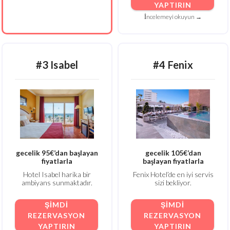
YAPTIRIN
İncelemeyi okuyun →
#3 Isabel
#4 Fenix
gecelik 95€’dan başlayan
gecelik 105€’dan
fiyatlarla
başlayan fiyatlarla
Hotel Isabel harika bir
Fenix Hotel’de en iyi servis
ambiyans sunmaktadır.
sizi bekliyor.
ŞIMDI
ŞIMDI
REZERVASYON
REZERVASYON
YAPTIRIN
YAPTIRIN