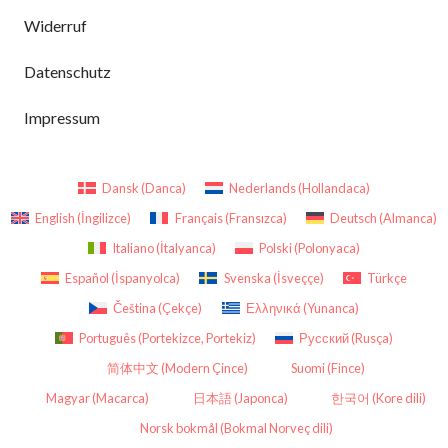
Widerruf
Datenschutz
Impressum
Dansk
(
Danca
)
Nederlands
(
Hollandaca
)
English
(
İngilizce
)
Français
(
Fransızca
)
Deutsch
(
Almanca
)
Italiano
(
İtalyanca
)
Polski
(
Polonyaca
)
Español
(
İspanyolca
)
Svenska
(
İsveççe
)
Türkçe
Čeština
(
Çekçe
)
Ελληνικά
(
Yunanca
)
Português
(
Portekizce, Portekiz
)
Русский
(
Rusça
)
简体中文
(
Modern Çince
)
Suomi
(
Fince
)
Magyar
(
Macarca
)
日本語
(
Japonca
)
한국어
(
Kore dili
)
Norsk bokmål
(
Bokmal Norveç dili
)