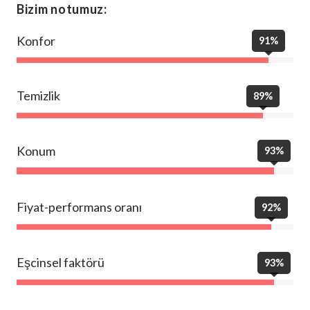
Bizim notumuz:
Konfor
91%
Temizlik
89%
Konum
93%
Fiyat-performans oranı
92%
Eşcinsel faktörü
93%