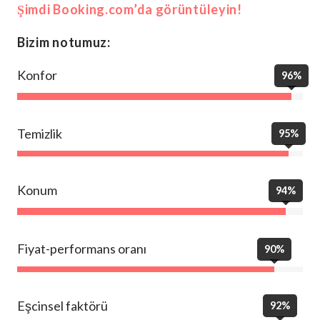
Şimdi Booking.com’da görüntüleyin!
Bizim notumuz:
Konfor
96%
Temizlik
95%
Konum
94%
Fiyat-performans oranı
90%
Eşcinsel faktörü
92%