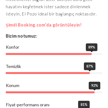
hayatını keşfetmek ister sadece dinlenmek
isteyin, El Pozo ideal bir başlangıç noktasıdır.
Şimdi Booking.com’da görüntüleyin!
Bizim notumuz:
Konfor
89%
Temizlik
87%
Konum
92%
Fiyat-performans oranı
81%