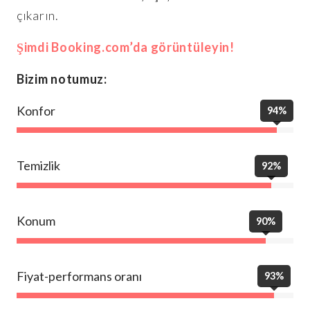
çıkarın.
Şimdi Booking.com’da görüntüleyin!
Bizim notumuz:
Konfor
94%
Temizlik
92%
Konum
90%
Fiyat-performans oranı
93%