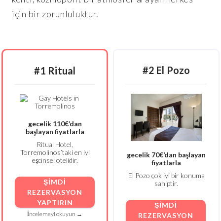
için bir zorunluluktur.
#2 El Pozo
#1 Ritual
gecelik 110€’dan
başlayan fiyatlarla
Ritual Hotel,
Torremolinos’taki en iyi
gecelik 70€’dan başlayan
eşcinsel otelidir.
fiyatlarla
El Pozo çok iyi bir konuma
ŞIMDI
sahiptir.
REZERVASYON
YAPTIRIN
ŞIMDI
İncelemeyi okuyun →
REZERVASYON