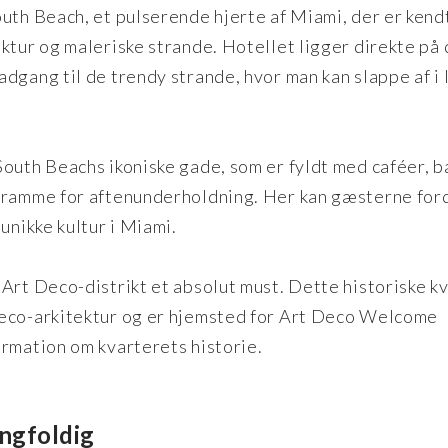
uth Beach, et pulserende hjerte af Miami, der er kendt
ktur og maleriske strande. Hotellet ligger direkte på
dgang til de trendy strande, hvor man kan slappe af i 
outh Beachs ikoniske gade, som er fyldt med caféer, b
e ramme for aftenunderholdning. Her kan gæsterne fo
unikke kultur i Miami.
Art Deco-distrikt et absolut must. Dette historiske k
deco-arkitektur og er hjemsted for Art Deco Welcome
ormation om kvarterets historie.
ngfoldig