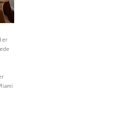
 er
lede
er
 Miami