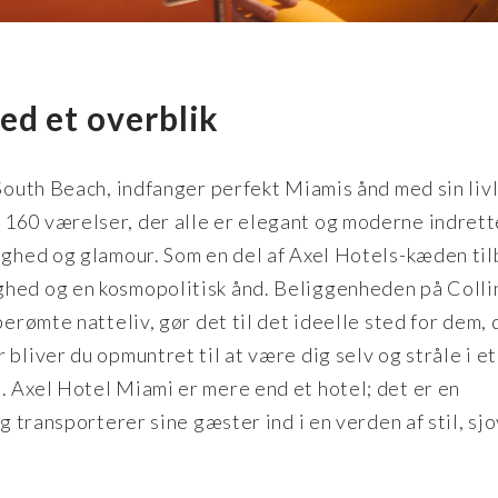
ed et overblik
 South Beach, indfanger perfekt Miamis ånd med sin liv
160 værelser, der alle er elegant og moderne indrette
dighed og glamour. Som en del af Axel Hotels-kæden ti
ghed og en kosmopolitisk ånd. Beliggenheden på Colli
berømte natteliv, gør det til det ideelle sted for dem, 
bliver du opmuntret til at være dig selv og stråle i et
. Axel Hotel Miami er mere end et hotel; det er en
g transporterer sine gæster ind i en verden af stil, sj