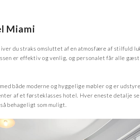
el Miami
iver du straks omsluttet af en atmosfære af stilfuld lu
sen er effektiv og venlig, og personalet får alle gæste
 med både moderne og hyggelige møbler og er udstyr
ter af et førsteklasses hotel. Hver eneste detalje se
d så behageligt som muligt.