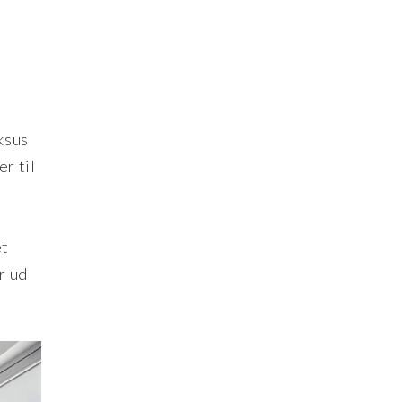
ksus
r til
et
r ud