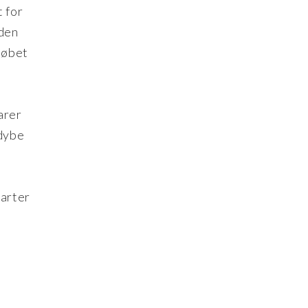
 for
 den
løbet
arer
rdybe
varter