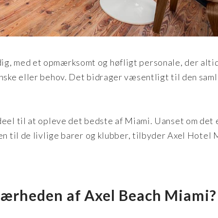
g, med et opmærksomt og høfligt personale, der altid
nske eller behov. Det bidrager væsentligt til den sam
eel til at opleve det bedste af Miami. Uanset om det 
n til de livlige barer og klubber, tilbyder Axel Hotel
 nærheden af Axel Beach Miami?