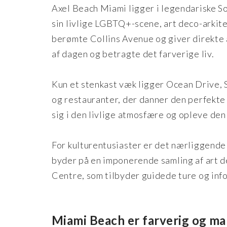
Axel Beach Miami ligger i legendariske So
sin livlige LGBTQ+-scene, art deco-arkite
berømte Collins Avenue og giver direkte a
af dagen og betragte det farverige liv.
Kun et stenkast væk ligger Ocean Drive, S
og restauranter, der danner den perfekt
sig i den livlige atmosfære og opleve den 
For kulturentusiaster er det nærliggende 
byder på en imponerende samling af art 
Centre, som tilbyder guidede ture og inf
Miami Beach er farverig og ma