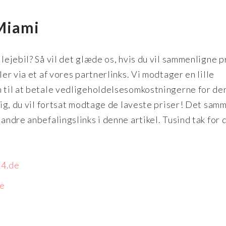
 Miami
 lejebil? Så vil det glæde os, hvis du vil sammenligne p
ler via et af vores partnerlinks. Vi modtager en lille
en til at betale vedligeholdelsesomkostningerne for de
 dig, du vil fortsat modtage de laveste priser! Det sam
andre anbefalingslinks i denne artikel. Tusind tak for 
4.de
de