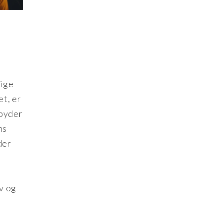
lige
t, er
lbyder
ns
der
ov og