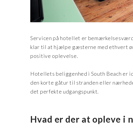
Servicen på hotellet er bemærkelsesværdi
klar til at hjælpe gæsterne med ethvert ø
positive oplevelse.
Hotellets beliggenhed i South Beach er id
den korte gåtur til stranden eller nærhede
det perfekte udgangspunkt.
Hvad er der at opleve i