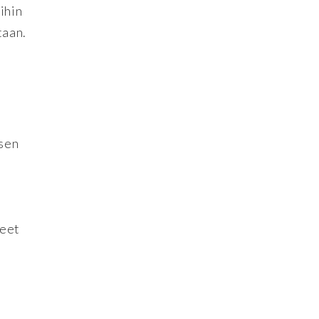
ihin
taan.
isen
neet