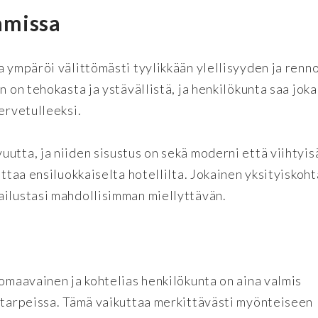
amissa
a ympäröi välittömästi tyylikkään ylellisyyden ja renn
n on tehokasta ja ystävällistä, ja henkilökunta saa jok
ervetulleeksi.
tta, ja niiden sisustus on sekä moderni että viihtyisä
ottaa ensiluokkaiselta hotellilta. Jokainen yksityiskoht
ailustasi mahdollisimman miellyttävän.
uomaavainen ja kohtelias henkilökunta on aina valmis
a tarpeissa. Tämä vaikuttaa merkittävästi myönteiseen