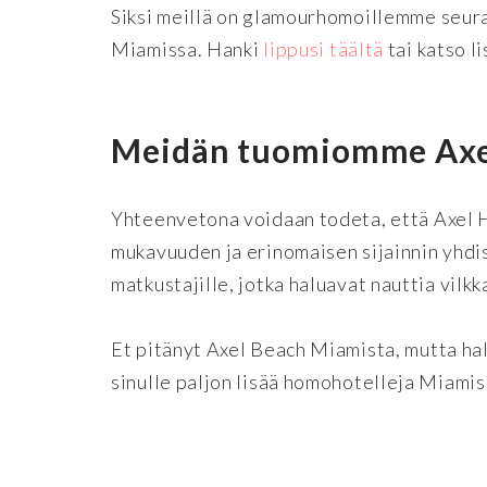
Siksi meillä on glamourhomoillemme seuraa
Miamissa. Hanki
lippusi täältä
tai katso l
Meidän tuomiomme Axel
Yhteenvetona voidaan todeta, että Axel H
mukavuuden ja erinomaisen sijainnin yhdis
matkustajille, jotka haluavat nauttia vilk
Et pitänyt Axel Beach Miamista, mutta ha
sinulle paljon lisää homohotelleja Miami