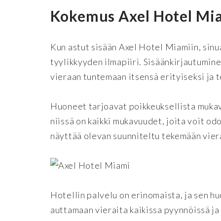
Kokemus Axel Hotel Mi
Kun astut sisään Axel Hotel Miamiin, sinu
tyylikkyyden ilmapiiri. Sisäänkirjautumine
vieraan tuntemaan itsensä erityiseksi ja t
Huoneet tarjoavat poikkeuksellista mukavuu
niissä on kaikki mukavuudet, joita voit od
näyttää olevan suunniteltu tekemään vier
Hotellin palvelu on erinomaista, ja sen h
auttamaan vieraita kaikissa pyynnöissä j