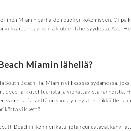
teellinen Miamin parhaiden puolien kokemiseen. Olipa 
ai vilkkaiden baarien ja klubien läheisyydestä, Axel Ho
 Beach Miamin lähellä?
la South Beachilla, Miamin vilkkaassa sydämessä, joka
 deco -arkkitehtuurista ja viehättävistä rannoista. H
n varrella, ja sieltä on suora yhteys trendikkäille rann
ärikästä vilskettä.
outh Beachin ikoninen katu, jota reunustavat kahvilat