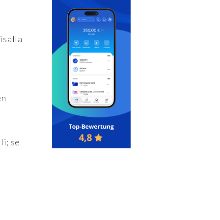
isalla
en
i; se