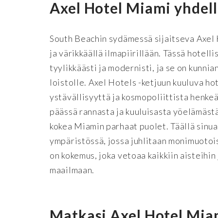
Axel Hotel Miami yhdell
South Beachin sydämessä sijaitseva Axel 
ja värikkäällä ilmapiirillään. Tässä hotell
tyylikkäästi ja modernisti, ja se on kunn
loistolle. Axel Hotels -ketjuun kuuluva h
ystävällisyyttä ja kosmopoliittista henkeä
päässä rannasta ja kuuluisasta yöelämästä,
kokea Miamin parhaat puolet. Täällä sinua
ympäristössä, jossa juhlitaan monimuotois
on kokemus, joka vetoaa kaikkiin aisteihin
maailmaan.
Matkasi Axel Hotel Mia