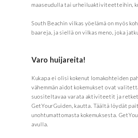
maaseudulla tai urheiluaktiviteetteihin, k
South Beachin vilkas yöelämä on myös koh
baareja, ja siellä on vilkas meno, joka jat
Varo huijareita!
Kukapa ei olisi kokenut lomakohteiden paha
vähemmän aidot kokemukset ovat valitetta
suositeltavaa varata aktiviteetit ja ret
GetYourGuiden, kautta. Täältä löydät pait
unohtumattomasta kokemuksesta. GetYour
avulla.