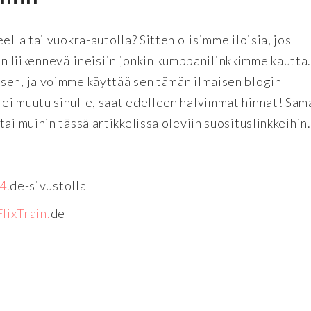
ella tai vuokra-autolla? Sitten olisimme iloisia, jos
ihin liikennevälineisiin jonkin kumppanilinkkimme kautta
sen, ja voimme käyttää sen tämän ilmaisen blogin
ei muutu sinulle, saat edelleen halvimmat hinnat! Sam
ai muihin tässä artikkelissa oleviin suosituslinkkeihin.
4.
de-sivustolla
FlixTrain.
de