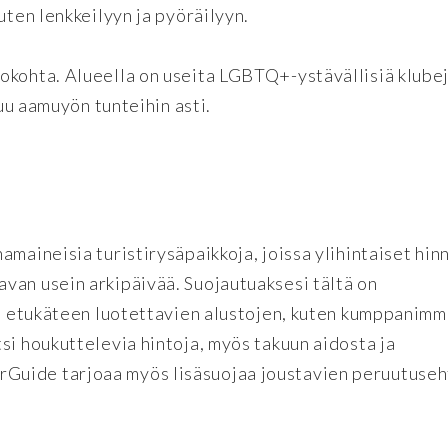
uten lenkkeilyyn ja pyöräilyyn.
okohta. Alueella on useita LGBTQ+-ystävällisiä klubej
kuu aamuyön tunteihin asti.
maineisia turistirysäpaikkoja, joissa ylihintaiset hinn
van usein arkipäivää. Suojautuaksesi tältä on
ket etukäteen luotettavien alustojen, kuten kumppanim
si houkuttelevia hintoja, myös takuun aidosta ja
Guide tarjoaa myös lisäsuojaa joustavien peruutuseh