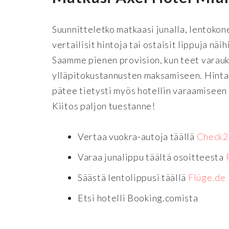
Suunnitteletko matkaasi junalla, lentokone
vertailisit hintoja tai ostaisit lippuja nä
Saamme pienen provision, kun teet varauk
ylläpitokustannusten maksamiseen. Hinta 
pätee tietysti myös hotellin varaamiseen t
Kiitos paljon tuestanne!
Vertaa vuokra-autoja täällä
Check2
Varaa junalippu täältä osoitteesta
Säästä lentolippusi täällä
Flüge.de
Etsi hotelli Booking.comista