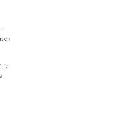
on
aisen
, ja
a