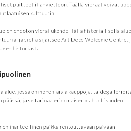
lliset puitteet illanviettoon. Täällä vieraat voivat up
nutlaatuisen kulttuurin.
ue on ehdoton vierailukohde. Tällä historiallisella alu
tuuria, ja siellä sijaitsee Art Deco Welcome Centre, 
lueen historiasta.
ipuolinen
a alue, jossa on monenlaisia kauppoja, taidegallerioita
n päässä, ja se tarjoaa erinomaisen mahdollisuuden
 on ihanteellinen paikka rentouttavaan päivään