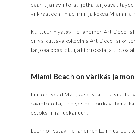
baarit ja ravintolat, jotka tarjoavat täyde
vilkkaaseen ilmapiiriin ja kokea Miamin ai
Kulttuurin ystäville läheinen Art Deco -al
on vaikuttava kokoelma Art Deco -arkkiteh
tarjoaa opastettuja kierroksia ja tietoa a
Miami Beach on värikäs ja mon
Lincoln Road Mall, kävelykadulla sijaitsev
ravintoloita, on myös helpon kävelymatka
ostoksiin ja ruokailuun.
Luonnon ystäville läheinen Lummus-puisto