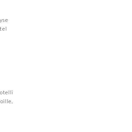
kyse
tel
otelli
oille,
,