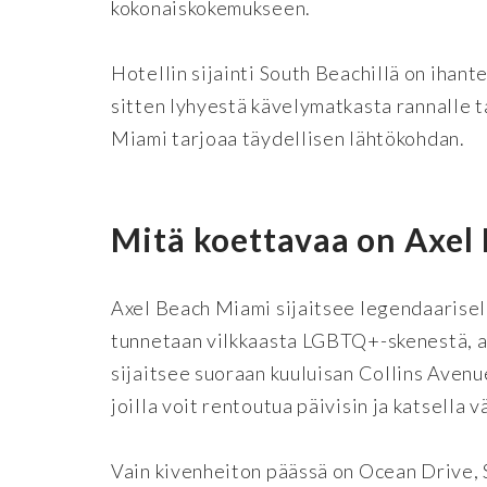
kokonaiskokemukseen.
Hotellin sijainti South Beachillä on ihan
sitten lyhyestä kävelymatkasta rannalle t
Miami tarjoaa täydellisen lähtökohdan.
Mitä koettavaa on Axel
Axel Beach Miami sijaitsee legendaarisel
tunnetaan vilkkaasta LGBTQ+-skenestä, art
sijaitsee suoraan kuuluisan Collins Avenue
joilla voit rentoutua päivisin ja katsella v
Vain kivenheiton päässä on Ocean Drive, S