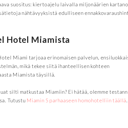
va suositus: kiertoajelu laivalla miljonäärien kartano
isätietoja nähtävyyksistä edulliseen ennakkovaraushin
 Hotel Miamista
otel Miami tarjoaa erinomaisen palvelun, ensiluokka
telmän, mikä tekee siitä ihanteellisen kohteen
kaasta Miamista täysillä.
luat silti matkustaa Miamiin? Ei hätää, olemme testan
ssa. Tutustu
Miamin 5 parhaaseen homohotelliin täällä
.