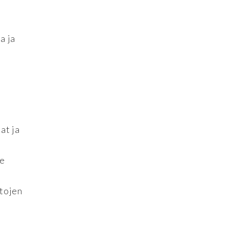
a ja
at ja
me
tojen