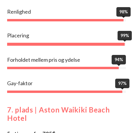
Renlighed
98%
Placering
99%
Forholdet mellem pris og ydelse
94%
Gay-faktor
97%
7. plads | Aston Waikiki Beach
Hotel