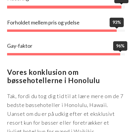
Forholdet mellem pris og ydelse
93%
Gay-faktor
96%
Vores konklusion om
bøssehotellerne i Honolulu
Tak, fordi du tog dig tid til at lære mere om de 7
bedste bøssehoteller i Honolulu, Hawaii.
Uanset om du er på udkig efter et eksklusivt
resort kun for bøsser eller foretrækker et
livligt hotel kun for mænd i Waikikis