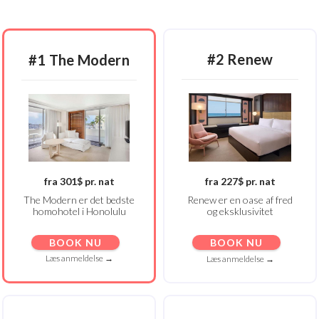
#2 Renew
#1 The Modern
fra 301$ pr. nat
fra 227$ pr. nat
The Modern er det bedste
Renew er en oase af fred
homohotel i Honolulu
og eksklusivitet
BOOK NU
BOOK NU
Læs anmeldelse →
Læs anmeldelse →