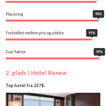
Placering
98%
Forholdet mellem pris og ydelse
91%
Gay-faktor
99%
2. plads | Hotel Renew
Top hotel fra 227$.