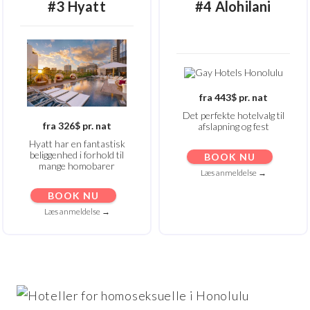
#3 Hyatt
#4 Alohilani
fra 443$ pr. nat
Det perfekte hotelvalg til
fra 326$ pr. nat
afslapning og fest
Hyatt har en fantastisk
beliggenhed i forhold til
BOOK NU
mange homobarer
Læs anmeldelse →
BOOK NU
Læs anmeldelse →