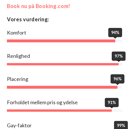
Book nu på Booking.com!
Vores vurdering:
Komfort
94%
Renlighed
97%
Placering
96%
Forholdet mellem pris og ydelse
91%
Gay-faktor
99%