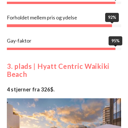
Forholdet mellem pris og ydelse
92%
Gay-faktor
95%
3. plads | Hyatt Centric Waikiki
Beach
4 stjerner fra 326$.