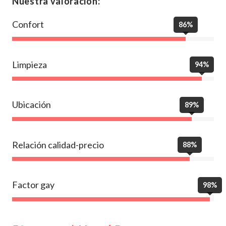
Nuestra valoración:
Confort
86%
Limpieza
94%
Ubicación
89%
Relación calidad-precio
88%
Factor gay
98%