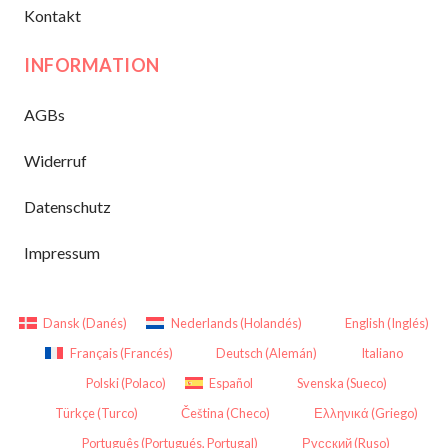
Kontakt
INFORMATION
AGBs
Widerruf
Datenschutz
Impressum
Dansk
(
Danés
)
Nederlands
(
Holandés
)
English
(
Inglés
)
Français
(
Francés
)
Deutsch
(
Alemán
)
Italiano
Polski
(
Polaco
)
Español
Svenska
(
Sueco
)
Türkçe
(
Turco
)
Čeština
(
Checo
)
Ελληνικά
(
Griego
)
Português
(
Portugués, Portugal
)
Русский
(
Ruso
)