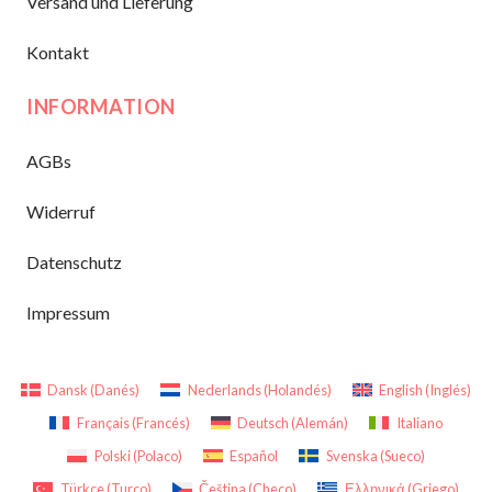
Versand und Lieferung
Kontakt
INFORMATION
AGBs
Widerruf
Datenschutz
Impressum
Dansk
(
Danés
)
Nederlands
(
Holandés
)
English
(
Inglés
)
Français
(
Francés
)
Deutsch
(
Alemán
)
Italiano
Polski
(
Polaco
)
Español
Svenska
(
Sueco
)
Türkçe
(
Turco
)
Čeština
(
Checo
)
Ελληνικά
(
Griego
)