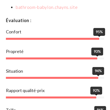
bathroom-babylon.chayns.site
Évaluation :
Confort
95%
Propreté
93%
Situation
94%
Rapport qualité-prix
92%
Taille
96%