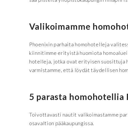
Valikoimamme homohote
Phoenixin parhaita homohotelleja valit
kiinnitimme erityistä huomiota homoalue
hotelleja, jotka ovat erityisen suosittuj
varmistamme, että löydät täydellisen ho
5 parasta homohotellia
Toivottavasti nautit valikoimastamme pa
osavaltion pääkaupungissa.