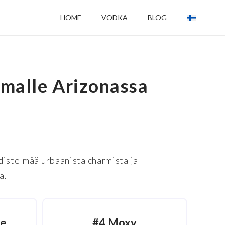
HOME
VODKA
BLOG
malle Arizonassa
distelmää urbaanista charmista ja
a.
le
#4 Moxy