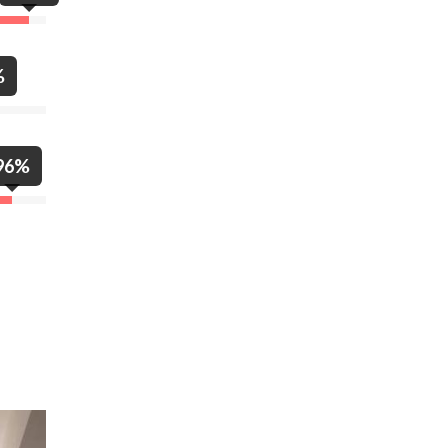
%
96%