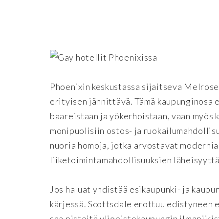
Phoenixin keskustassa sijaitseva Melrose 
erityisen jännittävä. Tämä kaupunginosa 
baareistaan ja yökerhoistaan, vaan myös ku
monipuolisiin ostos- ja ruokailumahdollis
nuoria homoja, jotka arvostavat modernia 
liiketoimintamahdollisuuksien läheisyyttä
Jos haluat yhdistää esikaupunki- ja kaupu
kärjessä. Scottsdale erottuu edistyneen 
saa pisteitä yliopistokaupungin ilmapiiris