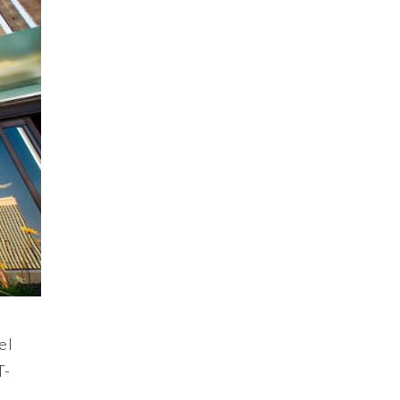
el
T-