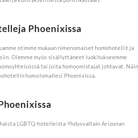
lleja Phoenixissa
essamme otimme mukaan nimenomaiset homohotellit ja
isiin. Olemme myös sisällyttäneet luokitukseemme
a homoyhteisössä tai joita homoomistajat johtavat. Näi
mohotellin homolomallesi Phoenixissa.
 Phoenixissa
rhaista LGBTQ-hotelleista Yhdysvaltain Arizonan