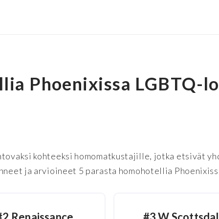
llia Phoenixissa LGBTQ-lo
tovaksi kohteeksi homomatkustajille, jotka etsivät yh
nneet ja arvioineet 5 parasta homohotellia Phoenixiss
#2 Renaissance
#3 W Scottsda