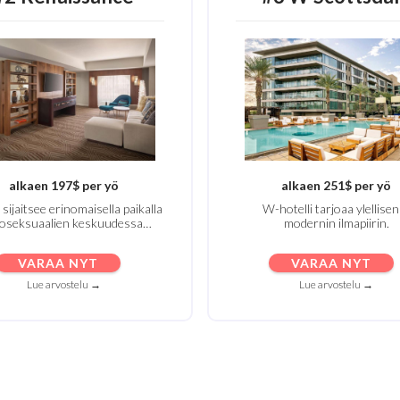
alkaen 197$ per yö
alkaen 251$ per yö
 sijaitsee erinomaisella paikalla
W-hotelli tarjoaa ylellisen
oseksuaalien keskuudessa…
modernin ilmapiirin.
VARAA NYT
VARAA NYT
Lue arvostelu →
Lue arvostelu →