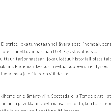
District, joka tunnetaan hellävaraisesti ”homoalueena
ei ole tunnettu ainoastaan LGBTQ-ystävällisistä
lttuuritarjonnastaan, joka ulottuu historiallisista tal
uuksiin. Phoenixin keskusta vetää puoleensa erityisest
tunnelmaa ja erilaisten viihde- ja
.
nkihomojen elämäntyylin, Scottsdale ja Tempe ovat lis
elämänsä ja vilkkaan yöelämänsä ansiosta, kun taas Te
tään ja edistyksellisestä politiikastaan.