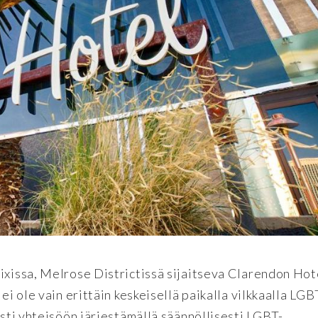
ixissa, Melrose Districtissä sijaitseva Clarendon Hot
ei ole vain erittäin keskeisellä paikalla vilkkaalla LGB
esti yhteisöön järjestämällä säännöllisesti LGBT-