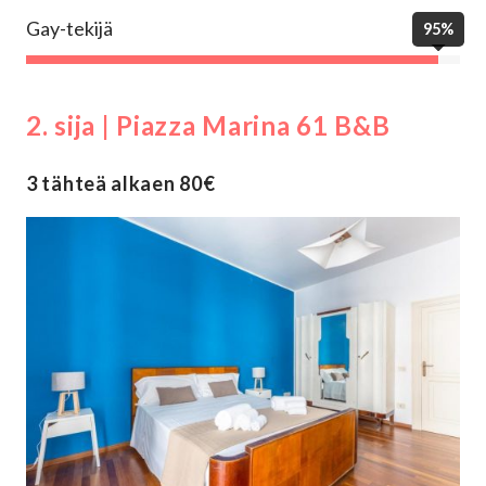
Gay-tekijä
95%
2. sija | Piazza Marina 61 B&B
3 tähteä alkaen 80€