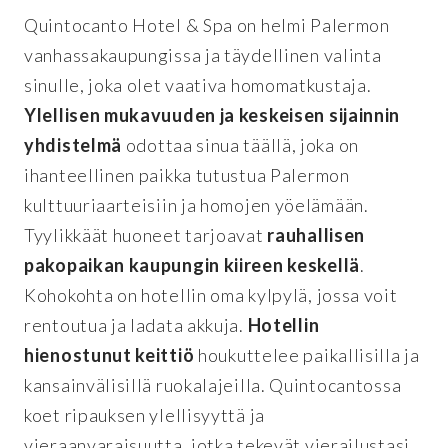
Quintocanto Hotel & Spa on helmi Palermon
vanhassakaupungissa ja täydellinen valinta
sinulle, joka olet vaativa homomatkustaja.
Ylellisen mukavuuden ja keskeisen sijainnin
yhdistelmä
odottaa sinua täällä, joka on
ihanteellinen paikka tutustua Palermon
kulttuuriaarteisiin ja homojen yöelämään.
Tyylikkäät huoneet tarjoavat
rauhallisen
pakopaikan kaupungin kiireen keskellä
.
Kohokohta on hotellin oma kylpylä, jossa voit
rentoutua ja ladata akkuja.
Hotellin
hienostunut keittiö
houkuttelee paikallisilla ja
kansainvälisillä ruokalajeilla. Quintocantossa
koet ripauksen ylellisyyttä ja
vieraanvaraisuutta, jotka tekevät vierailustasi