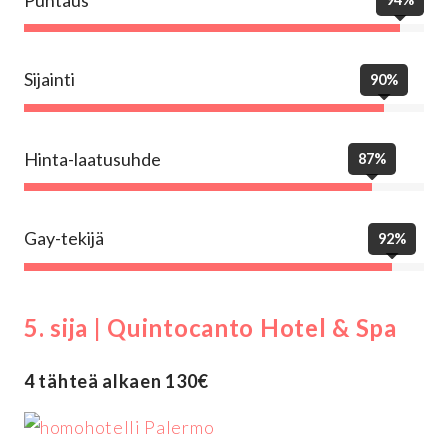
Sijainti
90%
Hinta-laatusuhde
87%
Gay-tekijä
92%
5. sija | Quintocanto Hotel & Spa
4 tähteä alkaen 130€