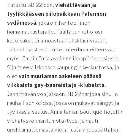
Tutustu BB 22:een,
viehättävään ja
tyylikkääseen piilopaikkaan Palermon
sydämessä
, joka on ihanteellinen
homomatkustajalle. Täällä tunnet olosi
kotoisaksi, ei ainoastaan eksklusiivisten,
taiteellisesti suunniteltujen huoneiden vaan
myös lämpimän ja avoimen ilmapiirin ansiosta.
Sijaitsee vilkkaassa kaupungin keskustassa, ja
olet
vain muutaman askeleen päässä
vilkkaista gay-baareista ja -klubeista
.
Jännittävän yön jälkeen BB 22 tarjoaa sinulle
rauhallisen keidas, jossa on mukavat sängyt ja
tyylikäs sisustus. Anna tämän boutique-hotellin
viehätysvoiman lumota itsesi ja nauti
unohtumattomasta vierailusta yhdessä Italian