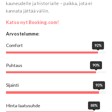
kauneudelle ja historialle – paikka, jota ei
kannata jättää väliin.
Katso nyt Booking.com!
Arvostelumme:
Comfort
92%
Puhtaus
90%
Sijainti
93%
Hinta-laatusuhde
88%