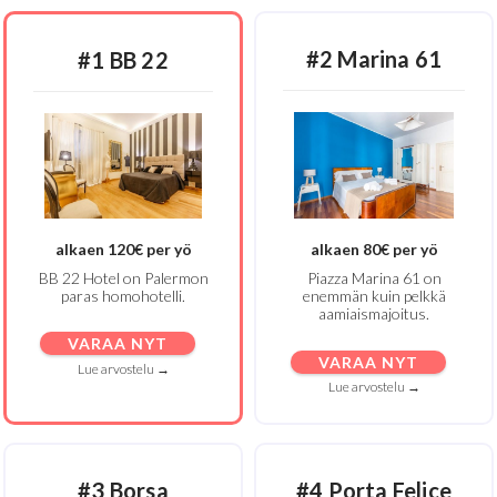
#2 Marina 61
#1 BB 22
alkaen 120€ per yö
alkaen 80€ per yö
BB 22 Hotel on Palermon
Piazza Marina 61 on
paras homohotelli.
enemmän kuin pelkkä
aamiaismajoitus.
VARAA NYT
VARAA NYT
Lue arvostelu →
Lue arvostelu →
#3 Borsa
#4 Porta Felice