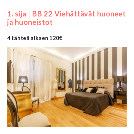
1. sija | BB 22 Viehättävät huoneet
ja huoneistot
4 tähteä alkaen 120€