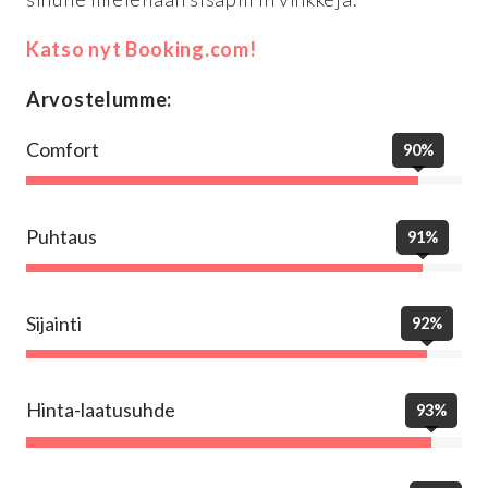
Katso nyt Booking.com!
Arvostelumme:
Comfort
90%
Puhtaus
91%
Sijainti
92%
Hinta-laatusuhde
93%