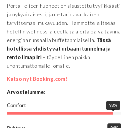
Porta Felicen huoneet on sisustettu tyylikkäästi
ja nykyaikaisesti, ja ne tarjoavat kaiken
tarvitsemasi mukavuuden. Hemmottele itseäsi
hotellin wellness-alueella ja aloita päivä täynnä
energiaa runsaalla buffetaamiaisella.
Tässä
hotellissa yhdistyvät urbaani tunnelma ja
rento ilmapiiri
– täydellinen paikka
unohtumattomalle lomalle.
Katso nyt Booking.com!
Arvostelumme:
Comfort
93%
Puhtaus
94%