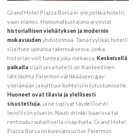
Grand Hotel Piazza Borsa ei ole pelkkä hotelli,
vaan elämys. Homomatkustajana arvostat
historiallisen viehätyksen ja modernin
mukavuuden
yhdistelmää. Tämä tyylikäs hotelli
sijaitsee upeassa rakennuksessa, jonka
historian voit tuntea joka nurkassa.
Keskeisellä
paikalla
sijaitseva hotelli on ihanteellinen
lähtökohta Palermon värikkääseen gay-
yöelämään ja kulttuurikohteisiin tutustumiselle.
Huoneet ovat tilavia ja ylellisesti
sisustettuja
, ja ne sopivat täydellisesti
levollisiin yöuniin. Nauti drinkki baarissa tai
rentoudu rauhallisella sisäpihalla. Grand Hotel
Piazza Borsa on kunnianosoitus Palermon