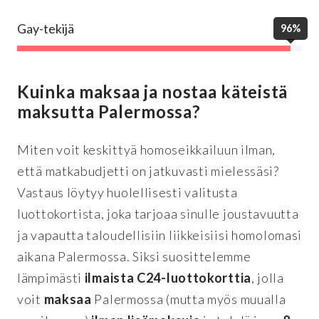
Gay-tekijä
96%
Kuinka maksaa ja nostaa käteistä
maksutta Palermossa?
Miten voit keskittyä homoseikkailuun ilman,
että matkabudjetti on jatkuvasti mielessäsi?
Vastaus löytyy huolellisesti valitusta
luottokortista, joka tarjoaa sinulle joustavuutta
ja vapautta taloudellisiin liikkeisiisi homolomasi
aikana Palermossa. Siksi suosittelemme
lämpimästi
ilmaista C24-luottokorttia
, jolla
voit
maksaa
Palermossa (mutta myös muualla