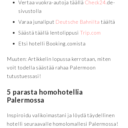
Vertaa vuokra-autoja täällä
Check24.
de-
sivustolla
Varaa junaliput
Deutsche Bahnilta
täältä
Säästä täällä lentolippusi
Trip.com
Etsi hotelli Booking.comista
Muuten: Artikkelin lopussa kerrotaan, miten
voit todella säästää rahaa Palermoon
tutustuessasi!
5 parasta homohotellia
Palermossa
Inspiroidu valikoimastani ja löydä täydellinen
hotelli seuraavalle homolomallesi Palermossa!