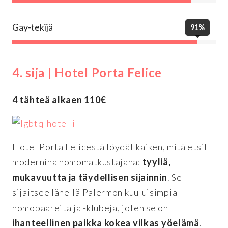
Gay-tekijä
91%
4. sija | Hotel Porta Felice
4 tähteä alkaen 110€
Hotel Porta Felicestä löydät kaiken, mitä etsit
modernina homomatkustajana:
tyyliä,
mukavuutta ja täydellisen sijainnin
. Se
sijaitsee lähellä Palermon kuuluisimpia
homobaareita ja -klubeja, joten se on
ihanteellinen paikka kokea vilkas yöelämä
.