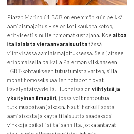
Piazza Marina 61 B&B on enemmän kuin pelkkä
aamiaismajoitus – se on koti kaukana kotoa,
erityisesti sinulle homomatkustajana. Koe
aitoa
italialaista vieraanvaraisuutta
tässä
viihtyisässä aamiaismajoituksessa. Se sijaitsee
erinomaisella paikalla Palermon vilkkaaseen
LGBT-kohtaukseen tutustumista varten, sillä
monet homoseksuaalien hotspotit ovat
kävelyetäisyydellä. Huoneissa on
viihtyisä ja
yksityinen ilmapiiri
, jossa voit rentoutua
tutkimuspäivän jälkeen. Nauti herkullisesta
aamiaisesta ja käytä tilaisuutta saadaksesi
vinkkejä paikallisilta isänniltä, jotka antavat
sinulle mielellään sisäpiirin vinkkejä.