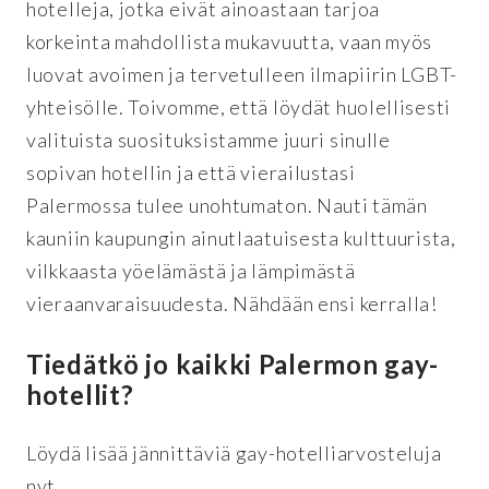
hotelleja, jotka eivät ainoastaan tarjoa
korkeinta mahdollista mukavuutta, vaan myös
luovat avoimen ja tervetulleen ilmapiirin LGBT-
yhteisölle. Toivomme, että löydät huolellisesti
valituista suosituksistamme juuri sinulle
sopivan hotellin ja että vierailustasi
Palermossa tulee unohtumaton. Nauti tämän
kauniin kaupungin ainutlaatuisesta kulttuurista,
vilkkaasta yöelämästä ja lämpimästä
vieraanvaraisuudesta. Nähdään ensi kerralla!
Tiedätkö jo kaikki Palermon gay-
hotellit?
Löydä lisää jännittäviä gay-hotelliarvosteluja
nyt