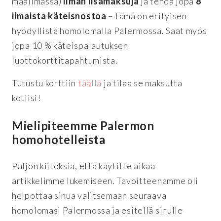
maailmassa)
ilman lisämaksuja
ja tehdä jopa
8
ilmaista käteisnostoa
– tämä on erityisen
hyödyllistä homolomalla Palermossa. Saat myös
jopa 10 % käteispalautuksen
luottokorttitapahtumista.
Tutustu korttiin
täällä
ja tilaa se maksutta
kotiisi!
Mielipiteemme Palermon
homohotelleista
Paljon kiitoksia, että käytitte aikaa
artikkelimme lukemiseen. Tavoitteenamme oli
helpottaa sinua valitsemaan seuraava
homolomasi Palermossa ja esitellä sinulle