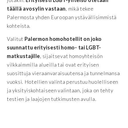
jotakin.
Erityisesti LGBT-yhteisö otetaan
täällä avosylin vastaan
, mikä tekee
Palermosta yhden Euroopan ystävällisimmistä
kohteista.
Valitut
Palermon homohotellit on joko
suunnattu erityisesti homo- tai LGBT-
matkustajille
, sijaitsevat homoyhteisön
vilkkaimmilla alueilla tai ovat erityisen
suosittuja vieraanvaraisuutensa ja tunnelmansa
vuoksi. Hotellien valinta perustuu huolelliseen
ja yksityiskohtaiseen valintaan, joka on tehty
testien ja laajojen tutkimusten avulla.