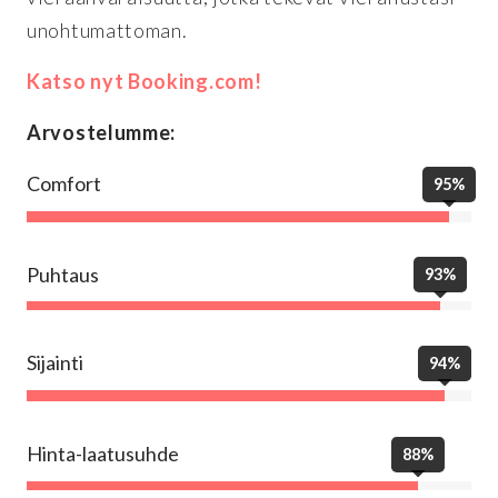
unohtumattoman.
Katso nyt Booking.com!
Arvostelumme:
Comfort
95%
Puhtaus
93%
Sijainti
94%
Hinta-laatusuhde
88%