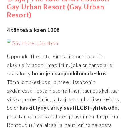
Gay Urban Resort (Gay Urban
Resort)
4 tähteä alkaen 120€
Uppoudu The Late Birds Lisbon -hotellin
eksklusiiviseen ilmapiiriin, joka on tarpeisiisi
räätälöity
homojen kaupunkilomakeskus
.
Tämä lomakeskus sijaitsee Lissabonin
sydämessä, jossa historiallinen kauneus kohtaa
vilkkaan yöelämän, ja tarjoaa rauhallisen keidas.
Se on
keskittynyt erityisesti LGBT-yhteisöön
,
ja se tarjoaa tervetulleen ja avoimen ilmapiirin.
Rentoudu uima-altaalla, nauti erinomaisesta