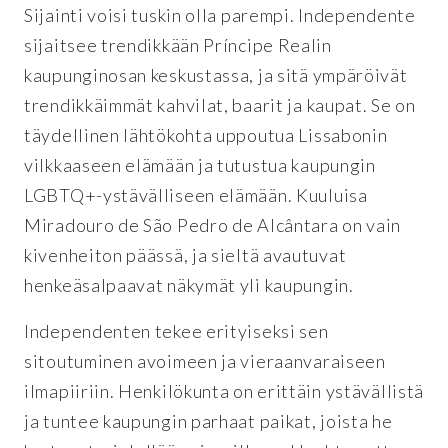
Sijainti voisi tuskin olla parempi. Independente
sijaitsee trendikkään Príncipe Realin
kaupunginosan keskustassa, ja sitä ympäröivät
trendikkäimmät kahvilat, baarit ja kaupat. Se on
täydellinen lähtökohta uppoutua Lissabonin
vilkkaaseen elämään ja tutustua kaupungin
LGBTQ+-ystävälliseen elämään. Kuuluisa
Miradouro de São Pedro de Alcântara on vain
kivenheiton päässä, ja sieltä avautuvat
henkeäsalpaavat näkymät yli kaupungin.
Independenten tekee erityiseksi sen
sitoutuminen avoimeen ja vieraanvaraiseen
ilmapiiriin. Henkilökunta on erittäin ystävällistä
ja tuntee kaupungin parhaat paikat, joista he