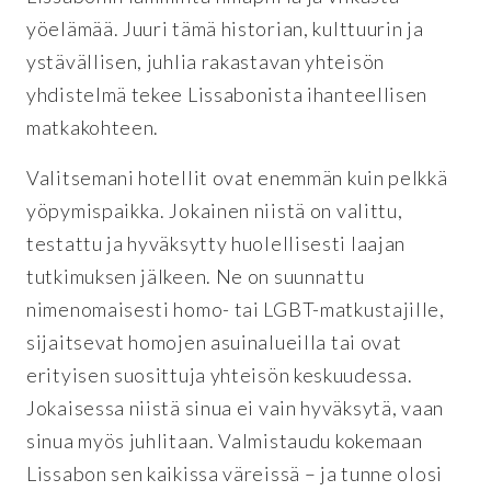
yöelämää. Juuri tämä historian, kulttuurin ja
ystävällisen, juhlia rakastavan yhteisön
yhdistelmä tekee Lissabonista ihanteellisen
matkakohteen.
Valitsemani hotellit ovat enemmän kuin pelkkä
yöpymispaikka. Jokainen niistä on valittu,
testattu ja hyväksytty huolellisesti laajan
tutkimuksen jälkeen. Ne on suunnattu
nimenomaisesti homo- tai LGBT-matkustajille,
sijaitsevat homojen asuinalueilla tai ovat
erityisen suosittuja yhteisön keskuudessa.
Jokaisessa niistä sinua ei vain hyväksytä, vaan
sinua myös juhlitaan. Valmistaudu kokemaan
Lissabon sen kaikissa väreissä – ja tunne olosi