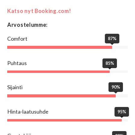
Katso nyt Booking.com!
Arvostelumme:
Comfort
87%
Puhtaus
85%
Sijainti
90%
Hinta-laatusuhde
95%