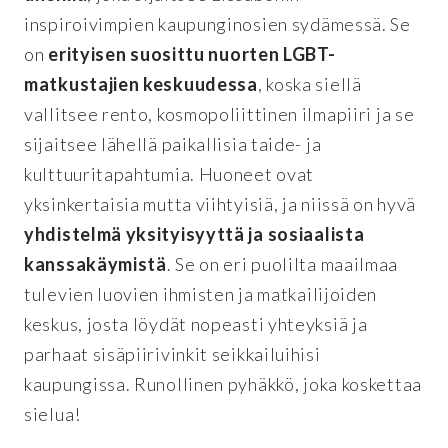
inspiroivimpien kaupunginosien sydämessä. Se
on
erityisen suosittu nuorten LGBT-
matkustajien keskuudessa
, koska siellä
vallitsee rento, kosmopoliittinen ilmapiiri ja se
sijaitsee lähellä paikallisia taide- ja
kulttuuritapahtumia. Huoneet ovat
yksinkertaisia mutta viihtyisiä, ja niissä on hyvä
yhdistelmä yksityisyyttä ja sosiaalista
kanssakäymistä
. Se on eri puolilta maailmaa
tulevien luovien ihmisten ja matkailijoiden
keskus, josta löydät nopeasti yhteyksiä ja
parhaat sisäpiirivinkit seikkailuihisi
kaupungissa. Runollinen pyhäkkö, joka koskettaa
sielua!