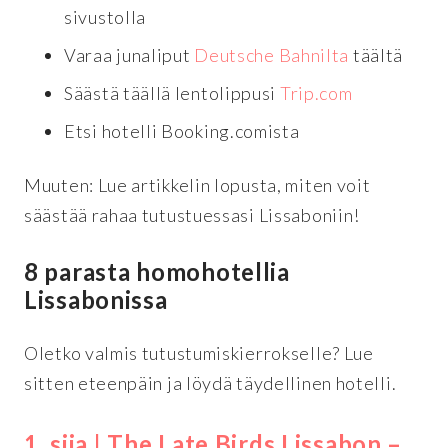
sivustolla
Varaa junaliput
Deutsche Bahnilta
täältä
Säästä täällä lentolippusi
Trip.com
Etsi hotelli Booking.comista
Muuten: Lue artikkelin lopusta, miten voit
säästää rahaa tutustuessasi Lissaboniin!
8 parasta homohotellia
Lissabonissa
Oletko valmis tutustumiskierrokselle? Lue
sitten eteenpäin ja löydä täydellinen hotelli.
1. sija | The Late Birds Lissabon –