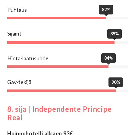
Puhtaus
82%
Sijainti
89%
Hinta-laatusuhde
84%
Gay-tekijä
90%
8. sija | Independente Principe
Real
Huippuhotelli alkaen 93€