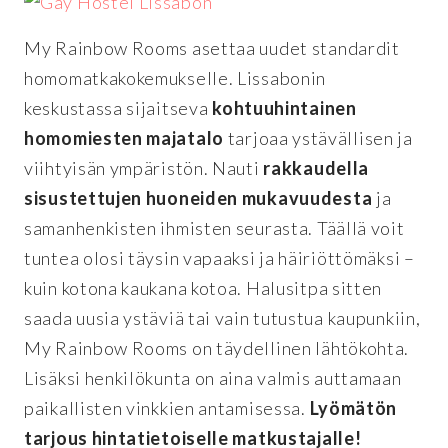
My Rainbow Rooms asettaa uudet standardit
homomatkakokemukselle. Lissabonin
keskustassa sijaitseva
kohtuuhintainen
homomiesten majatalo
tarjoaa ystävällisen ja
viihtyisän ympäristön. Nauti
rakkaudella
sisustettujen huoneiden mukavuudesta
ja
samanhenkisten ihmisten seurasta. Täällä voit
tuntea olosi täysin vapaaksi ja häiriöttömäksi –
kuin kotona kaukana kotoa. Halusitpa sitten
saada uusia ystäviä tai vain tutustua kaupunkiin,
My Rainbow Rooms on täydellinen lähtökohta.
Lisäksi henkilökunta on aina valmis auttamaan
paikallisten vinkkien antamisessa.
Lyömätön
tarjous hintatietoiselle matkustajalle!