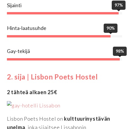
Sijainti
97%
Hinta-laatusuhde
90%
Gay-tekijä
98%
2. sija | Lisbon Poets Hostel
2 tähteä alkaen 25€
Lisbon Poets Hostel on
kulttuurinystävän
unelma
, joka sijaitsee Lissabonin