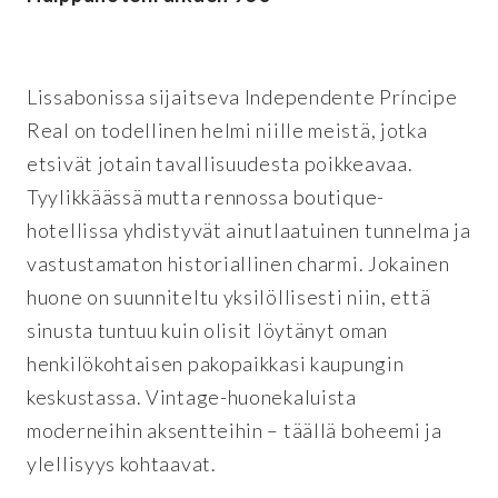
Lissabonissa sijaitseva Independente Príncipe
Real on todellinen helmi niille meistä, jotka
etsivät jotain tavallisuudesta poikkeavaa.
Tyylikkäässä mutta rennossa boutique-
hotellissa yhdistyvät ainutlaatuinen tunnelma ja
vastustamaton historiallinen charmi. Jokainen
huone on suunniteltu yksilöllisesti niin, että
sinusta tuntuu kuin olisit löytänyt oman
henkilökohtaisen pakopaikkasi kaupungin
keskustassa. Vintage-huonekaluista
moderneihin aksentteihin – täällä boheemi ja
ylellisyys kohtaavat.