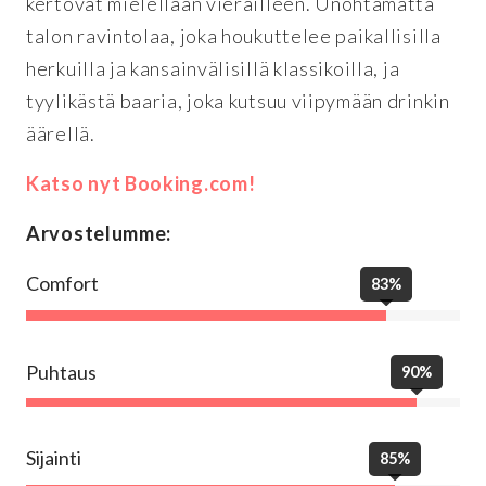
kertovat mielellään vierailleen. Unohtamatta
talon ravintolaa, joka houkuttelee paikallisilla
herkuilla ja kansainvälisillä klassikoilla, ja
tyylikästä baaria, joka kutsuu viipymään drinkin
äärellä.
Katso nyt Booking.com!
Arvostelumme:
Comfort
83%
Puhtaus
90%
Sijainti
85%