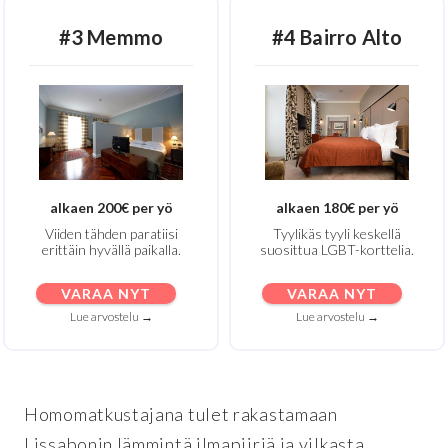
#3 Memmo
#4 Bairro Alto
alkaen 200€ per yö
alkaen 180€ per yö
Viiden tähden paratiisi
Tyylikäs tyyli keskellä
erittäin hyvällä paikalla.
suosittua LGBT-korttelia.
VARAA NYT
VARAA NYT
Lue arvostelu →
Lue arvostelu →
Homomatkustajana tulet rakastamaan
Lissabonin lämmintä ilmapiiriä ja vilkasta