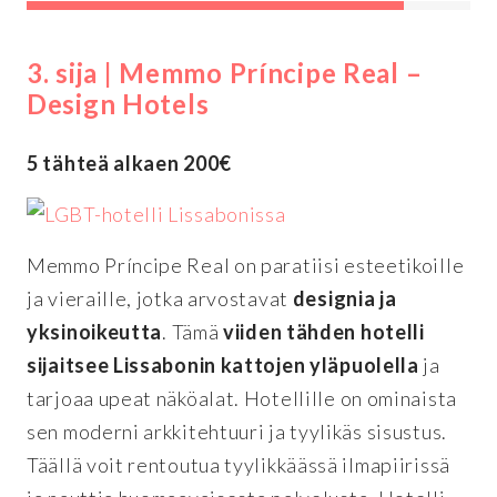
3. sija | Memmo Príncipe Real –
Design Hotels
5 tähteä alkaen 200€
Memmo Príncipe Real on paratiisi esteetikoille
ja vieraille, jotka arvostavat
designia ja
yksinoikeutta
. Tämä
viiden tähden hotelli
sijaitsee Lissabonin kattojen yläpuolella
ja
tarjoaa upeat näköalat. Hotellille on ominaista
sen moderni arkkitehtuuri ja tyylikäs sisustus.
Täällä voit rentoutua tyylikkäässä ilmapiirissä