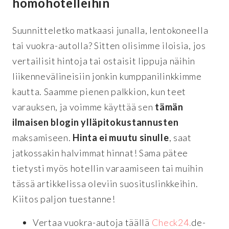
homohotelleihin
Suunnitteletko matkaasi junalla, lentokoneella
tai vuokra-autolla? Sitten olisimme iloisia, jos
vertailisit hintoja tai ostaisit lippuja näihin
liikennevälineisiin jonkin kumppanilinkkimme
kautta. Saamme pienen palkkion, kun teet
varauksen, ja voimme käyttää sen
tämän
ilmaisen blogin ylläpitokustannusten
maksamiseen.
Hinta ei muutu sinulle
, saat
jatkossakin halvimmat hinnat! Sama pätee
tietysti myös hotellin varaamiseen tai muihin
tässä artikkelissa oleviin suosituslinkkeihin.
Kiitos paljon tuestanne!
Vertaa vuokra-autoja täällä
Check24.
de-