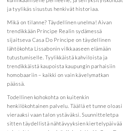
ja tyylikäs sisustus henkivät historiaa.
Mikä on tilanne? Täydellinen unelma! Aivan
trendikkään Príncipe Realin sydämessä
sijaitseva Casa Do Príncipe on täydellinen
lähtökohta Lissabonin vilkkaaseen elämään
tutustumiselle. Tyylikkäistä kahviloista ja
trendikkäistä kaupoista kaupungin parhaisiin
homobaariin – kaikki on vain kävelymatkan
päässä.
Todellinen kohokohta on kuitenkin
henkilökohtainen palvelu. Täällä et tunne oloasi
vieraaksi vaan talon ystäväksi. Suunnitteletpa
sitten täydellistä nähtävyyksien kiertelypäivää