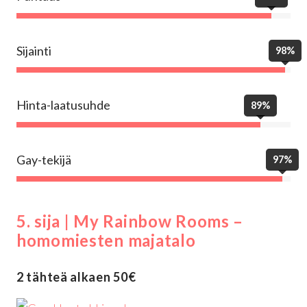
Sijainti
98%
Hinta-laatusuhde
89%
Gay-tekijä
97%
5. sija | My Rainbow Rooms –
homomiesten majatalo
2 tähteä alkaen 50€