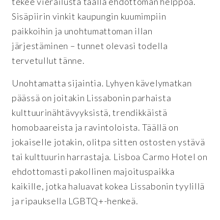
tekee vierailusta täällä ehdottoman helppoa.
Sisäpiirin vinkit kaupungin kuumimpiin
paikkoihin ja unohtumattoman illan
järjestäminen – tunnet olevasi todella
tervetullut tänne.
Unohtamatta sijaintia. Lyhyen kävelymatkan
päässä on joitakin Lissabonin parhaista
kulttuurinähtävyyksistä, trendikkäistä
homobaareista ja ravintoloista. Täällä on
jokaiselle jotakin, olitpa sitten ostosten ystävä
tai kulttuurin harrastaja. Lisboa Carmo Hotel on
ehdottomasti pakollinen majoituspaikka
kaikille, jotka haluavat kokea Lissabonin tyylillä
ja ripauksella LGBTQ+-henkeä.