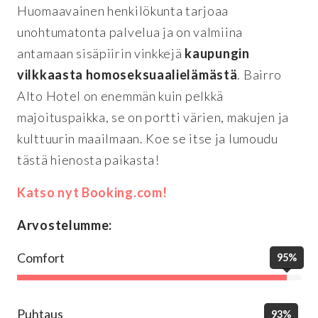
Huomaavainen henkilökunta tarjoaa
unohtumatonta palvelua ja on valmiina
antamaan sisäpiirin vinkkejä
kaupungin
vilkkaasta homoseksuaalielämästä
. Bairro
Alto Hotel on enemmän kuin pelkkä
majoituspaikka, se on portti värien, makujen ja
kulttuurin maailmaan. Koe se itse ja lumoudu
tästä hienosta paikasta!
Katso nyt Booking.com!
Arvostelumme:
Comfort
95%
Puhtaus
93%