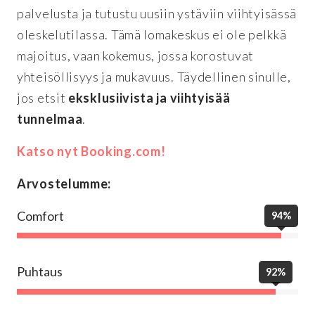
palvelusta ja tutustu uusiin ystäviin viihtyisässä
oleskelutilassa. Tämä lomakeskus ei ole pelkkä
majoitus, vaan kokemus, jossa korostuvat
yhteisöllisyys ja mukavuus. Täydellinen sinulle,
jos etsit
eksklusiivista ja viihtyisää
tunnelmaa
.
Katso nyt Booking.com!
Arvostelumme:
Comfort
94%
Puhtaus
92%