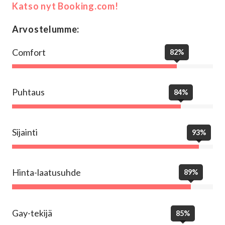
Katso nyt Booking.com!
Arvostelumme:
Comfort
82%
Puhtaus
84%
Sijainti
93%
Hinta-laatusuhde
89%
Gay-tekijä
85%