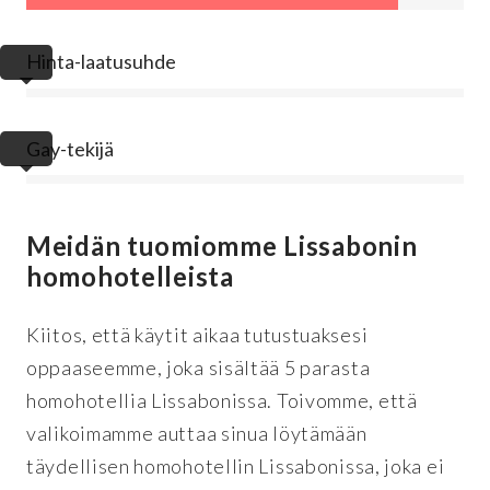
Hinta-laatusuhde
Gay-tekijä
Meidän tuomiomme Lissabonin
homohotelleista
Kiitos, että käytit aikaa tutustuaksesi
oppaaseemme, joka sisältää 5 parasta
homohotellia Lissabonissa. Toivomme, että
valikoimamme auttaa sinua löytämään
täydellisen homohotellin Lissabonissa, joka ei