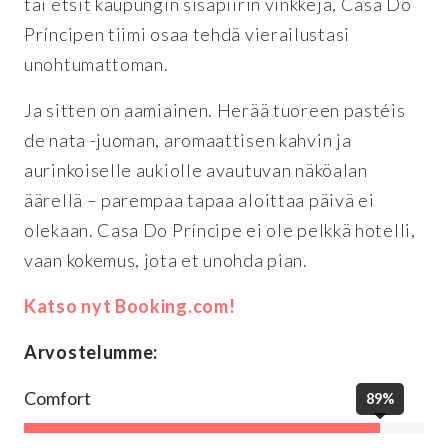
tai etsit kaupungin sisäpiirin vinkkejä, Casa Do
Príncipen tiimi osaa tehdä vierailustasi
unohtumattoman.
Ja sitten on aamiainen. Herää tuoreen pastéis
de nata -juoman, aromaattisen kahvin ja
aurinkoiselle aukiolle avautuvan näköalan
äärellä – parempaa tapaa aloittaa päivä ei
olekaan. Casa Do Príncipe ei ole pelkkä hotelli,
vaan kokemus, jota et unohda pian.
Katso nyt Booking.com!
Arvostelumme:
Comfort
89%