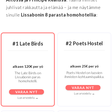
juhlivat rakkautta ja elämää – ja me näytämme
sinulle
Lissabonin 8 parasta homohotellia
:
#2 Poets Hostel
#1 Late Birds
alkaen 25€ per yö
alkaen 120€ per yö
Poets Hostel on luovien
The Late Birds on
ihmisten kohtaamispaikka.
Lissabonin paras
homohotelli.
VARAA NYT
VARAA NYT
Lue arvostelu →
Lue arvostelu →