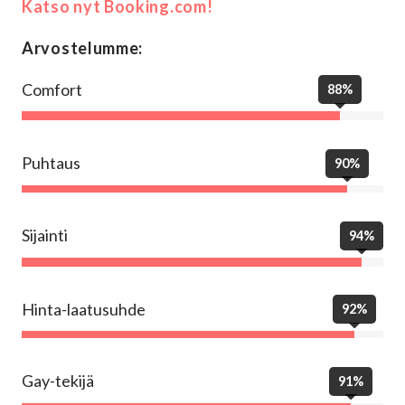
Katso nyt Booking.com!
Arvostelumme:
Comfort
88%
Puhtaus
90%
Sijainti
94%
Hinta-laatusuhde
92%
Gay-tekijä
91%