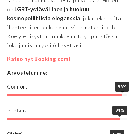
ja nauttia huomaavaisesta palvelusta. Hotelli
on
LGBT-ystävällinen ja huokuu
kosmopoliittista eleganssia
, joka tekee siitä
ihanteellisen paikan vaativille matkailijoille.
Koe ylellisyyttä ja mukavuutta ympäristössä,
joka juhlistaa yksilöllisyyttäsi.
Katso nyt Booking.com!
Arvostelumme:
Comfort
96%
Puhtaus
94%