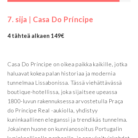
7. sija | Casa Do Príncipe
4 tähteä alkaen 149€
Casa Do Príncipe on oikea paikka kaikille, jotka
haluavat kokea palan historiaa ja modernia
tunnelmaa Lissabonissa. Tässä viehättävässä
boutique-hotellissa, joka sijaitsee upeassa
1800-luvun rakennuksessa arvostetulla Praça
do Príncipe Real -aukiolla, yhdistyy
kuninkaallinen eleganssi ja trendikäs tunnelma.
Jokainen huone on kunnianosoitus Portugalin
kuninkaalliselle perheelle, ja sen yksityiskohdat