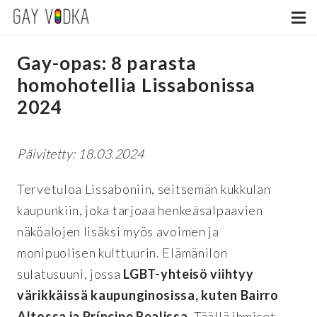
Gay-opas: 8 parasta
homohotellia Lissabonissa
2024
Päivitetty: 18.03.2024
Tervetuloa Lissaboniin, seitsemän kukkulan
kaupunkiin, joka tarjoaa henkeäsalpaavien
näköalojen lisäksi myös avoimen ja
monipuolisen kulttuurin. Elämänilon
sulatusuuni, jossa
LGBT-yhteisö viihtyy
värikkäissä kaupunginosissa, kuten Bairro
Altossa ja Príncipe Realissa
. Täällä ihmiset