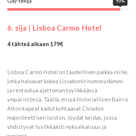
Gay-tekijä
93%
6. sija | Lisboa Carmo Hotel
4 tähteä alkaen 179€
Lisboa Carmo Hotel on täydellinen paikka niille,
jotka haluavat kokea Lissabonin homosydämen
ja rentoutua ajattoman tyylikkäässä
ympäristössä. Täällä, missä historiallisen Bairro
Alton kapeat kadut kohtaavat Chiadon
majesteettisen loiston, löydät keidas, jossa
yhdistyvät tyylikkäästi nykyaikaisuus ja
perinne.