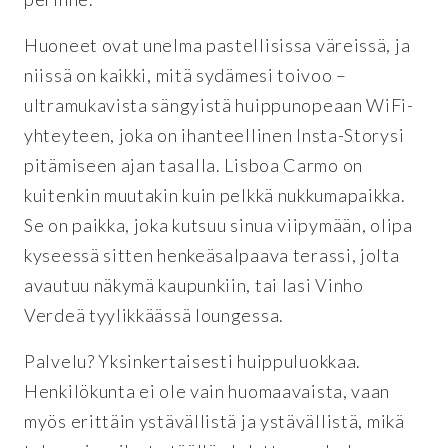
Huoneet ovat unelma pastellisissa väreissä, ja
niissä on kaikki, mitä sydämesi toivoo –
ultramukavista sängyistä huippunopeaan WiFi-
yhteyteen, joka on ihanteellinen Insta-Storysi
pitämiseen ajan tasalla. Lisboa Carmo on
kuitenkin muutakin kuin pelkkä nukkumapaikka.
Se on paikka, joka kutsuu sinua viipymään, olipa
kyseessä sitten henkeäsalpaava terassi, jolta
avautuu näkymä kaupunkiin, tai lasi Vinho
Verdeä tyylikkäässä loungessa.
Palvelu? Yksinkertaisesti huippuluokkaa.
Henkilökunta ei ole vain huomaavaista, vaan
myös erittäin ystävällistä ja ystävällistä, mikä