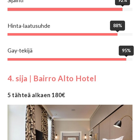
Sijainti
92%
Hinta-laatusuhde
88%
Gay-tekijä
95%
4. sija | Bairro Alto Hotel
5 tähteä alkaen 180€