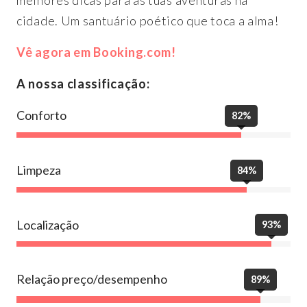
melhores dicas para as tuas aventuras na
cidade. Um santuário poético que toca a alma!
Vê agora em Booking.com!
A nossa classificação:
Conforto
82%
Limpeza
84%
Localização
93%
Relação preço/desempenho
89%