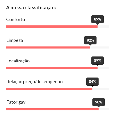
A nossa classificação:
Conforto
89%
Limpeza
82%
Localização
89%
Relação preço/desempenho
84%
Fator gay
90%