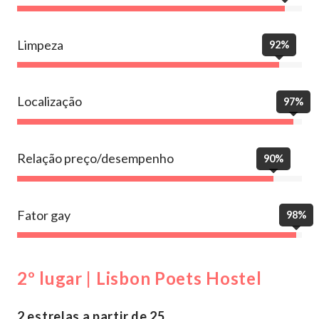
Limpeza
92%
Localização
97%
Relação preço/desempenho
90%
Fator gay
98%
2º lugar | Lisbon Poets Hostel
2 estrelas a partir de 25