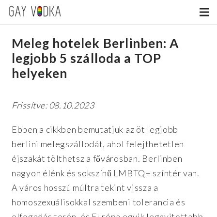
Meleg hotelek Berlinben: A
legjobb 5 szálloda a TOP
helyeken
Frissítve: 08.10.2023
Ebben a cikkben bemutatjuk az öt legjobb
berlini melegszállodát, ahol felejthetetlen
éjszakát tölthetsz a fővárosban. Berlinben
nagyon élénk és sokszínű LMBTQ+ színtér van.
A város hosszú múltra tekint vissza a
homoszexuálisokkal szembeni tolerancia és
elfogadás terén, és Európa egyik legnyitottabb