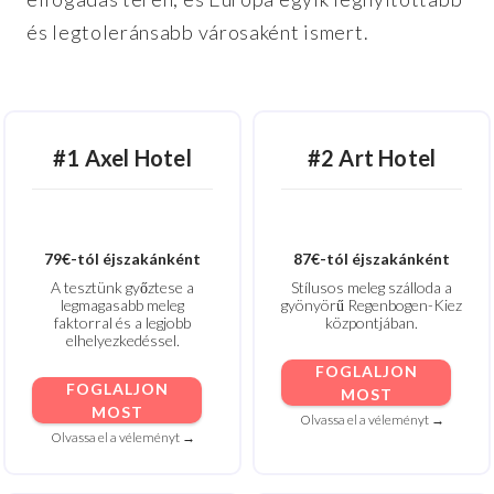
és legtoleránsabb városaként ismert.
#1 Axel Hotel
#2 Art Hotel
79€-tól éjszakánként
87€-tól éjszakánként
A tesztünk győztese a
Stílusos meleg szálloda a
legmagasabb meleg
gyönyörű Regenbogen-Kiez
faktorral és a legjobb
központjában.
elhelyezkedéssel.
FOGLALJON
FOGLALJON
MOST
MOST
Olvassa el a véleményt →
Olvassa el a véleményt →