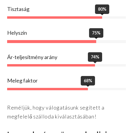
Tisztaság
80%
Helyszín
75%
Ár-teljesítmény arány
74%
Meleg faktor
68%
Reméljük, hogy válogatásunk segített a
megfelelő szálloda kiválasztásában!