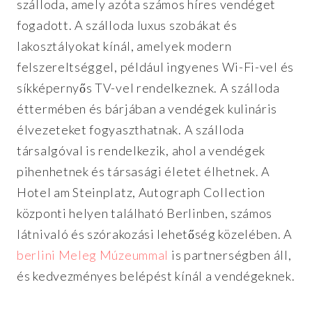
szálloda, amely azóta számos híres vendéget
fogadott. A szálloda luxus szobákat és
lakosztályokat kínál, amelyek modern
felszereltséggel, például ingyenes Wi-Fi-vel és
síkképernyős TV-vel rendelkeznek. A szálloda
éttermében és bárjában a vendégek kulináris
élvezeteket fogyaszthatnak. A szálloda
társalgóval is rendelkezik, ahol a vendégek
pihenhetnek és társasági életet élhetnek. A
Hotel am Steinplatz, Autograph Collection
központi helyen található Berlinben, számos
látnivaló és szórakozási lehetőség közelében. A
berlini Meleg Múzeummal
is partnerségben áll,
és kedvezményes belépést kínál a vendégeknek.