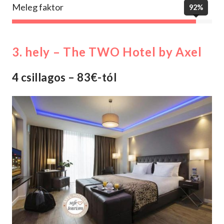
Meleg faktor
92%
3. hely – The TWO Hotel by Axel
4 csillagos – 83€-tól