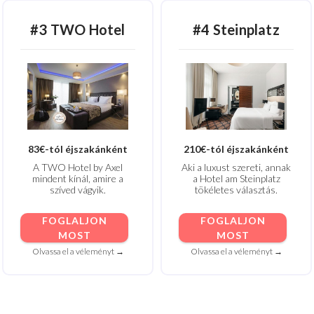
#3 TWO Hotel
#4 Steinplatz
83€-tól éjszakánként
210€-tól éjszakánként
A TWO Hotel by Axel
Aki a luxust szereti, annak
mindent kínál, amire a
a Hotel am Steinplatz
szíved vágyik.
tökéletes választás.
FOGLALJON
FOGLALJON
MOST
MOST
Olvassa el a véleményt →
Olvassa el a véleményt →