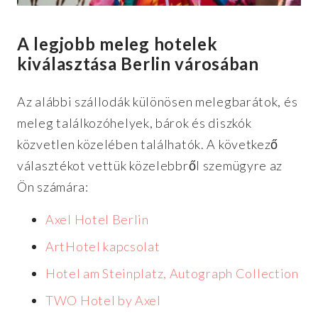
A legjobb meleg hotelek
kiválasztása Berlin városában
Az alábbi szállodák különösen melegbarátok, és
meleg találkozóhelyek, bárok és diszkók
közvetlen közelében találhatók. A következő
választékot vettük közelebbről szemügyre az
Ön számára:
Axel Hotel Berlin
ArtHotel kapcsolat
Hotel am Steinplatz, Autograph Collection
TWO Hotel by Axel