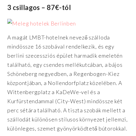
3 csillagos – 87€-tól
A magát LMBT-hotelnek nevező szálloda
mindössze 16 szobával rendelkezik, és egy
berlini szecessziós épület harmadik emeletén
található, egy csendes mellékutcában, a bájos
Schöneberg negyedben, a Regenbogen-Kiez
központjában, a Nollendorfplatz közelében. A
Wittenbergplatz a KaDeWe-vel és a
Kurfürstendammal (City-West) mindössze két
perc sétára található. A tiszta szobák mellett a
szállodát különösen stílusos környezet jellemzi,
különleges, szemet gyönyörködtető bútorokkal.