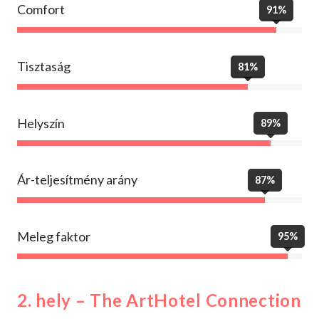
Comfort
91%
Tisztaság
81%
Helyszín
89%
Ár-teljesítmény arány
87%
Meleg faktor
95%
2. hely – The ArtHotel Connection