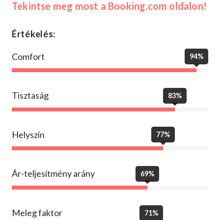
Tekintse meg most a Booking.com oldalon!
Értékelés:
Comfort
94%
Tisztaság
83%
Helyszín
77%
Ár-teljesítmény arány
69%
Meleg faktor
71%