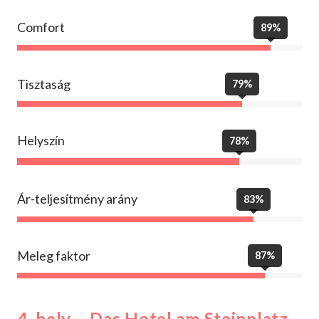
Comfort
89%
Tisztaság
79%
Helyszín
78%
Ár-teljesítmény arány
83%
Meleg faktor
87%
4. hely – Da
s Hotel am Steinplatz