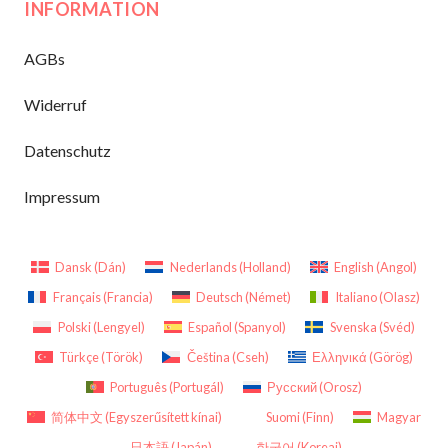
INFORMATION
AGBs
Widerruf
Datenschutz
Impressum
Dansk
(
Dán
)
Nederlands
(
Holland
)
English
(
Angol
)
Français
(
Francia
)
Deutsch
(
Német
)
Italiano
(
Olasz
)
Polski
(
Lengyel
)
Español
(
Spanyol
)
Svenska
(
Svéd
)
Türkçe
(
Török
)
Čeština
(
Cseh
)
Ελληνικά
(
Görög
)
Português
(
Portugál
)
Русский
(
Orosz
)
简体中文
(
Egyszerűsített kínai
)
Suomi
(
Finn
)
Magyar
日本語
(
Japán
)
한국어
(
Koreai
)