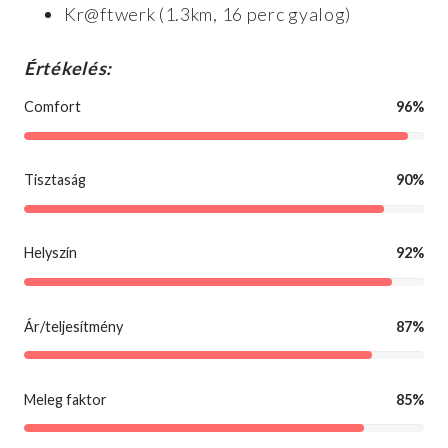
Kr@ftwerk (1.3km, 16 perc gyalog)
Értékelés:
Comfort
96%
Tisztaság
90%
Helyszín
92%
Ár/teljesítmény
87%
Meleg faktor
85%