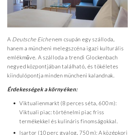
A
Deutsche Eiche
nem csupán egy szálloda,
hanem a müncheni melegszcéna igazi kulturális
emlékműve. A szálloda a trendi Glockenbach
negyed központjában található, és tökéletes
kiindulópontja minden müncheni kalandnak.
Érdekességek a környéken:
Viktualienmarkt (8 perces séta, 600 m):
Viktuali piac: történelmi piac friss
termékekkel és kulináris finomságokkal.
Isartor (10 perc gyalog, 750 m): A középkori