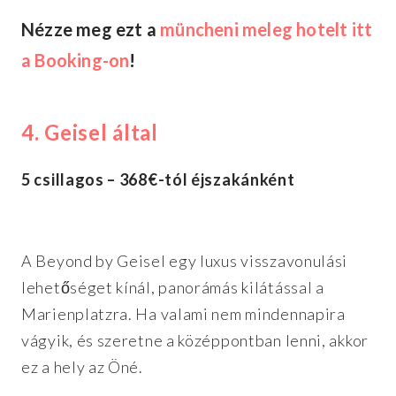
Nézze meg ezt a
müncheni meleg hotelt itt
a Booking-on
!
4. Geisel által
5 csillagos – 368€-tól éjszakánként
A Beyond by Geisel egy luxus visszavonulási
lehetőséget kínál, panorámás kilátással a
Marienplatzra. Ha valami nem mindennapira
vágyik, és szeretne a középpontban lenni, akkor
ez a hely az Öné.