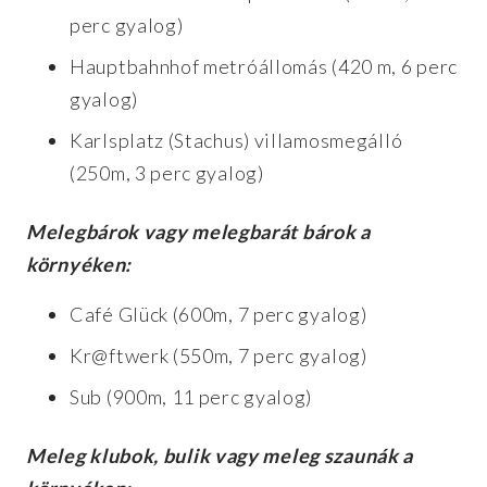
perc gyalog)
Hauptbahnhof metróállomás (420 m, 6 perc
gyalog)
Karlsplatz (Stachus) villamosmegálló
(250m, 3 perc gyalog)
Melegbárok vagy melegbarát bárok a
környéken:
Café Glück (600m, 7 perc gyalog)
Kr@ftwerk (550m, 7 perc gyalog)
Sub (900m, 11 perc gyalog)
Meleg klubok, bulik vagy meleg szaunák a