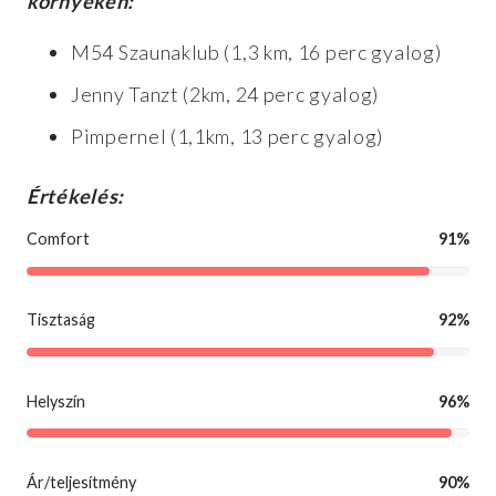
környéken:
M54 Szaunaklub (1,3 km, 16 perc gyalog)
Jenny Tanzt (2km, 24 perc gyalog)
Pimpernel (1,1km, 13 perc gyalog)
Értékelés:
Comfort
91%
Tisztaság
92%
Helyszín
96%
Ár/teljesítmény
90%