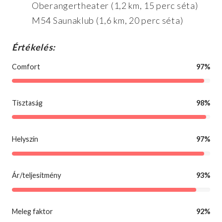
Oberangertheater (1,2 km, 15 perc séta)
M54 Saunaklub (1,6 km, 20 perc séta)
Értékelés:
Comfort
97%
Tisztaság
98%
Helyszín
97%
Ár/teljesítmény
93%
Meleg faktor
92%