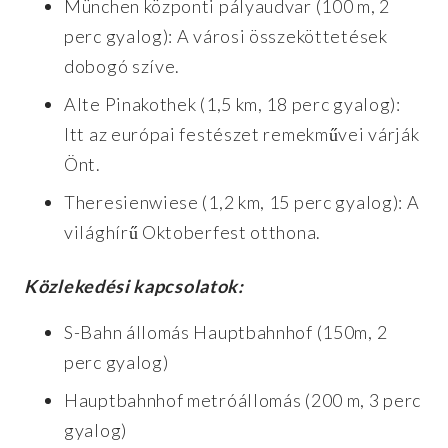
München központi pályaudvar (100 m, 2
perc gyalog): A városi összeköttetések
dobogó szíve.
Alte Pinakothek (1,5 km, 18 perc gyalog):
Itt az európai festészet remekművei várják
Önt.
Theresienwiese (1,2 km, 15 perc gyalog): A
világhírű Oktoberfest otthona.
Közlekedési kapcsolatok:
S-Bahn állomás Hauptbahnhof (150m, 2
perc gyalog)
Hauptbahnhof metróállomás (200 m, 3 perc
gyalog)