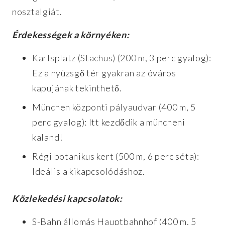
nosztalgiát.
Érdekességek a környéken:
Karlsplatz (Stachus) (200 m, 3 perc gyalog):
Ez a nyüzsgő tér gyakran az óváros
kapujának tekinthető.
München központi pályaudvar (400 m, 5
perc gyalog): Itt kezdődik a müncheni
kaland!
Régi botanikus kert (500 m, 6 perc séta):
Ideális a kikapcsolódáshoz.
Közlekedési kapcsolatok:
S-Bahn állomás Hauptbahnhof (400 m, 5