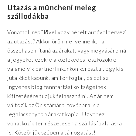
Utazás a müncheni meleg
szállodákba
Vonattal, repülővel vagy bérelt autóval tervezi
az utazást? Akkor örömmel vennénk, ha
összehasonlítaná az árakat, vagy megvásárolná
a jegyeket ezekre a közlekedési eszközökre
valamelyik partnerlinkünkön keresztül. Egy kis
jutalékot kapunk, amikor foglal, és ezt az
ingyenes blog fenntartási költségeinek
kifizetésére tudjuk felhasználni. Az ár nem
változik az Ön számára, továbbra is a
legalacsonyabb árakat kapja! Ugyanez
vonatkozik természetesen a szállásfoglalásra
is. Köszönjük szépen a támogatást!