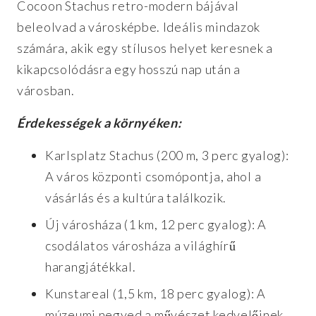
Cocoon Stachus retro-modern bájával
beleolvad a városképbe. Ideális mindazok
számára, akik egy stílusos helyet keresnek a
kikapcsolódásra egy hosszú nap után a
városban.
Érdekességek a környéken:
Karlsplatz Stachus (200 m, 3 perc gyalog):
A város központi csomópontja, ahol a
vásárlás és a kultúra találkozik.
Új városháza (1 km, 12 perc gyalog): A
csodálatos városháza a világhírű
harangjátékkal.
Kunstareal (1,5 km, 18 perc gyalog): A
múzeumi negyed a művészet kedvelőinek