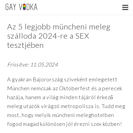
Az 5 legjobb müncheni meleg
szálloda 2024-re a SEX
tesztjében
Frissítve: 11.05.2024
A gyakran Bajorország szíveként emlegetett
München nemcsak az Oktoberfest és a perecek
hazája, hanem a világ minden tájáról érkező
meleg utazók virágzó metropolisza is. Tudd meg
most, hogy melyik müncheni meleghotelben
fogod magad különösen jól érezni szex közben!