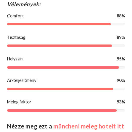
Vélemények:
Comfort
88%
Tisztaság
89%
Helyszín
95%
Ár/teljesítmény
90%
Meleg faktor
93%
Nézze meg ezt a
müncheni meleg hotelt itt