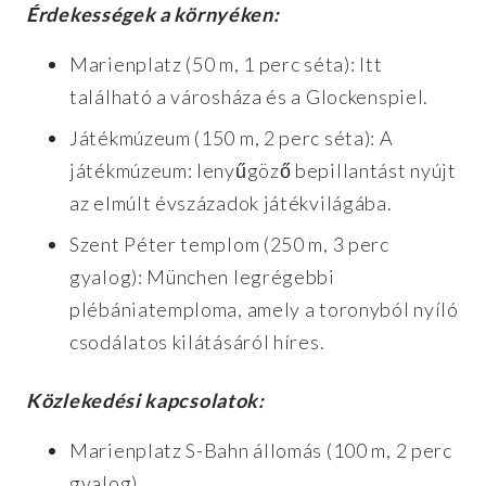
Érdekességek a környéken:
Marienplatz (50 m, 1 perc séta): Itt
található a városháza és a Glockenspiel.
Játékmúzeum (150 m, 2 perc séta): A
játékmúzeum: lenyűgöző bepillantást nyújt
az elmúlt évszázadok játékvilágába.
Szent Péter templom (250 m, 3 perc
gyalog): München legrégebbi
plébániatemploma, amely a toronyból nyíló
csodálatos kilátásáról híres.
Közlekedési kapcsolatok:
Marienplatz S-Bahn állomás (100 m, 2 perc
gyalog)