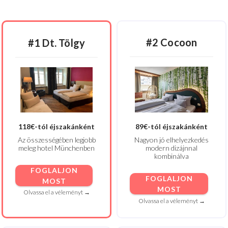
#2 Cocoon
#1 Dt. Tölgy
118€-tól éjszakánként
89€-tól éjszakánként
Az összességében legjobb
Nagyon jó elhelyezkedés
meleg hotel Münchenben
modern dizájnnal
kombinálva
FOGLALJON
FOGLALJON
MOST
MOST
Olvassa el a véleményt →
Olvassa el a véleményt →