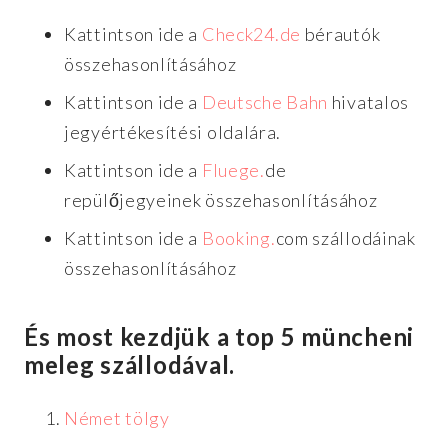
Kattintson ide a
Check24.de
bérautók
összehasonlításához
Kattintson ide a
Deutsche Bahn
hivatalos
jegyértékesítési oldalára.
Kattintson ide a
Fluege.
de
repülőjegyeinek összehasonlításához
Kattintson ide a
Booking.
com szállodáinak
összehasonlításához
És most kezdjük a top 5 müncheni
meleg szállodával.
Német tölgy