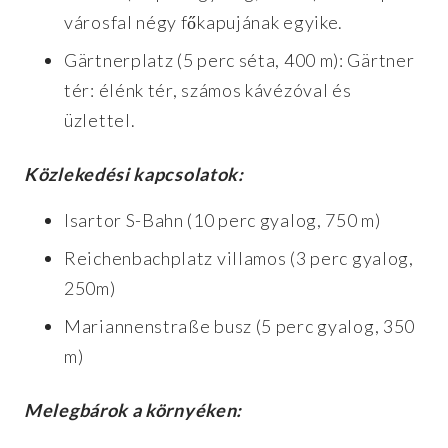
városfal négy főkapujának egyike.
Gärtnerplatz (5 perc séta, 400 m): Gärtner
tér: élénk tér, számos kávézóval és
üzlettel.
Közlekedési kapcsolatok:
Isartor S-Bahn (10 perc gyalog, 750 m)
Reichenbachplatz villamos (3 perc gyalog,
250m)
Mariannenstraße busz (5 perc gyalog, 350
m)
Melegbárok a környéken: