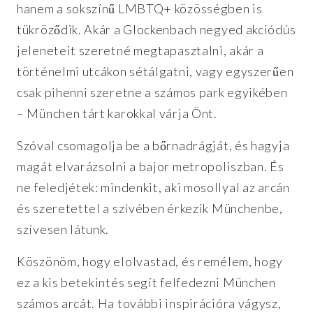
hanem a sokszínű LMBTQ+ közösségben is
tükröződik. Akár a Glockenbach negyed akciódús
jeleneteit szeretné megtapasztalni, akár a
történelmi utcákon sétálgatni, vagy egyszerűen
csak pihenni szeretne a számos park egyikében
– München tárt karokkal várja Önt.
Szóval csomagolja be a bőrnadrágját, és hagyja
magát elvarázsolni a bajor metropoliszban. És
ne feledjétek: mindenkit, aki mosollyal az arcán
és szeretettel a szívében érkezik Münchenbe,
szívesen látunk.
Köszönöm, hogy elolvastad, és remélem, hogy
ez a kis betekintés segít felfedezni München
számos arcát. Ha további inspirációra vágysz,