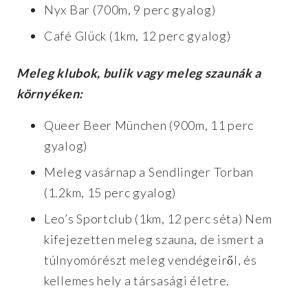
Nyx Bar (700m, 9 perc gyalog)
Café Glück (1km, 12 perc gyalog)
Meleg klubok, bulik vagy meleg szaunák a
környéken:
Queer Beer München (900m, 11 perc
gyalog)
Meleg vasárnap a Sendlinger Torban
(1.2km, 15 perc gyalog)
Leo’s Sportclub (1km, 12 perc séta) Nem
kifejezetten meleg szauna, de ismert a
túlnyomórészt meleg vendégeiről, és
kellemes hely a társasági életre.