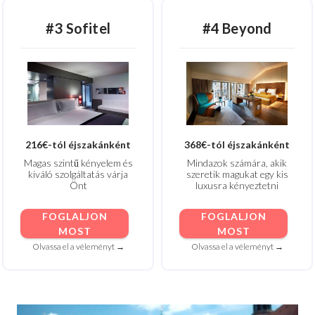
#3 Sofitel
#4 Beyond
216€-tól éjszakánként
368€-tól éjszakánként
Magas szintű kényelem és
Mindazok számára, akik
kiváló szolgáltatás várja
szeretik magukat egy kis
Önt
luxusra kényeztetni
FOGLALJON
FOGLALJON
MOST
MOST
Olvassa el a véleményt →
Olvassa el a véleményt →