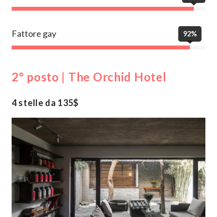
Fattore gay
92%
2° posto | The Orchid Hotel
4 stelle da 135$