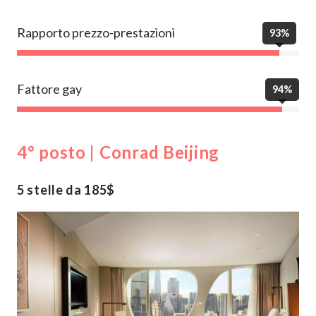
Rapporto prezzo-prestazioni
93%
Fattore gay
94%
4° posto | Conrad Beijing
5 stelle da 185$