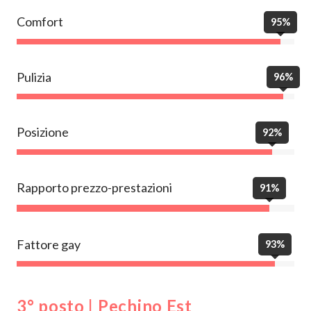
Comfort
95%
Pulizia
96%
Posizione
92%
Rapporto prezzo-prestazioni
91%
Fattore gay
93%
3° posto | Pechino Est