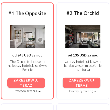
#2 The Orchid
#1 The Opposite
od 245 USD za noc
od 135 USD za noc
The Opposite House to
Uroczy hotel butikowy o
najlepszy hotel dla gejów w
bardzo wysokim poziomie
Pekinie
komfortu
ZAREZERWUJ
ZAREZERWUJ
TERAZ
TERAZ
Przeczytaj recenzję →
Przeczytaj recenzję →