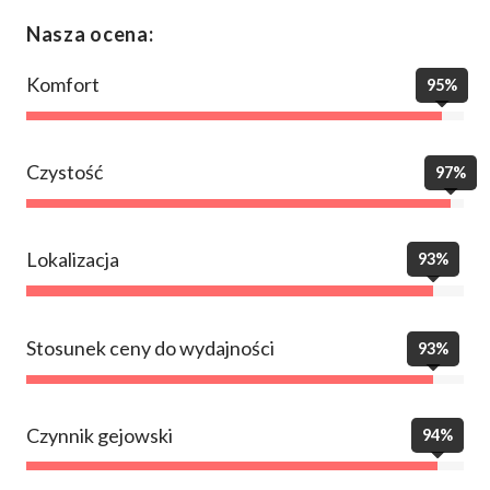
Nasza ocena:
Komfort
95%
Czystość
97%
Lokalizacja
93%
Stosunek ceny do wydajności
93%
Czynnik gejowski
94%