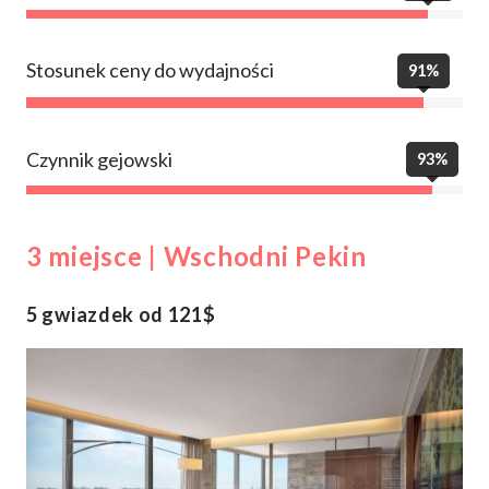
Stosunek ceny do wydajności
91%
Czynnik gejowski
93%
3 miejsce | Wschodni Pekin
5 gwiazdek od 121$