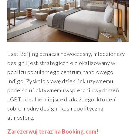
East Beijing oznacza nowoczesny, młodzieńczy
design i jest strategicznie zlokalizowany w
pobliżu popularnego centrum handlowego
Indigo. Zyskała sławę dzięki inkluzywnemu
podejściu i aktywnemu wspieraniu wydarzeń
LGBT. Idealne miejsce dla każdego, kto ceni
sobie modny design i kosmopolityczną
atmosferę.
Zarezerwuj teraz na Booking.com!