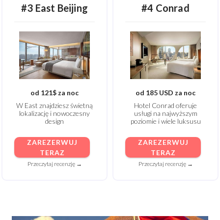
#3 East Beijing
#4 Conrad
od 121$ za noc
od 185 USD za noc
W East znajdziesz świetną
Hotel Conrad oferuje
lokalizację i nowoczesny
usługi na najwyższym
design
poziomie i wiele luksusu
ZAREZERWUJ
ZAREZERWUJ
TERAZ
TERAZ
Przeczytaj recenzję →
Przeczytaj recenzję →