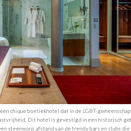
, een chique boetiekhotel dat in de LGBT-gemeenschap
stvrijheid. Dit hotel is gevestigd in een historisch g
een steenworp afstand van de trendy bars en clubs die