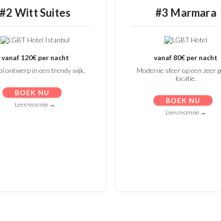
#2 Witt Suites
#3 Marmara
vanaf 120€ per nacht
vanaf 80€ per nacht
vol ontwerp in een trendy wijk.
Moderne sfeer op een zeer 
locatie.
BOEK NU
BOEK NU
Lees recensie →
Lees recensie →