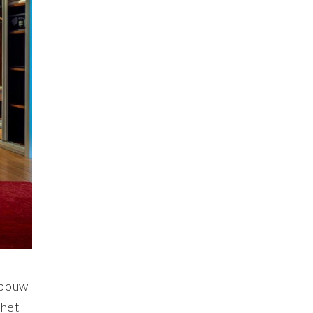
ebouw
 het