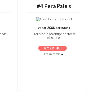
#4 Pera Paleis
vanaf 200€ per nacht
goede
Hier vind je prachtige oosterse
elegantie.
BOEK NU
Lees recensie →