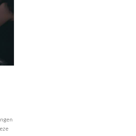
angen
deze