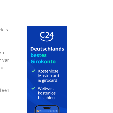
k is
en
n van
oor
lleen
.