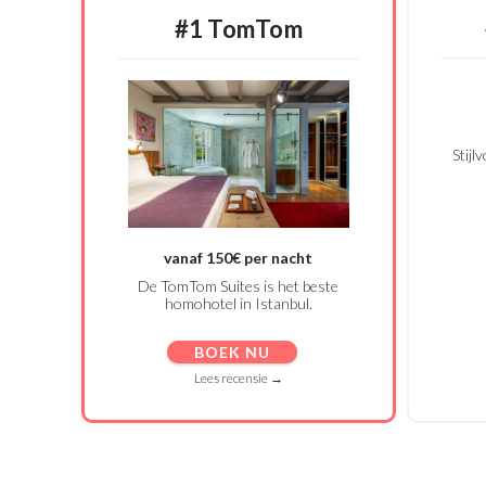
#1 TomTom
Stijl
vanaf 150€ per nacht
De TomTom Suites is het beste
homohotel in Istanbul.
BOEK NU
Lees recensie →