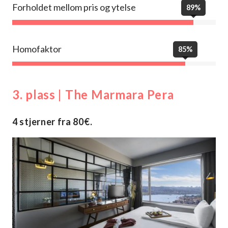
Forholdet mellom pris og ytelse
89%
Homofaktor
85%
3. plass | The Marmara Pera
4 stjerner fra 80€.