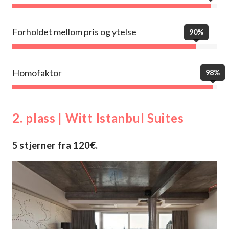
Forholdet mellom pris og ytelse
90%
Homofaktor
98%
2. plass | Witt Istanbul Suites
5 stjerner fra 120€.