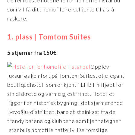
de fem beste hotellene for homofile i Istanbul
som vil få ditt homofile reisehjerte til å slå
raskere.
1. plass | Tomtom Suites
5 stjerner fra 150€.
Opplev
luksuriøs komfort på Tomtom Suites, et elegant
boutiquehotell som er kjent i LHBT-miljøet for
sin diskrete og varme gjestfrihet. Hotellet
ligger i en historisk bygning i det sjarmerende
Beyoğlu-distriktet, bare et steinkast fra de
trendy barene og klubbene som kjennetegner
Istanbuls homofile natteliv. De romslige