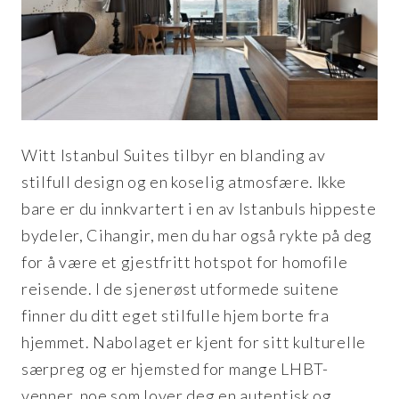
Witt Istanbul Suites tilbyr en blanding av
stilfull design og en koselig atmosfære. Ikke
bare er du innkvartert i en av Istanbuls hippeste
bydeler, Cihangir, men du har også rykte på deg
for å være et gjestfritt hotspot for homofile
reisende. I de sjenerøst utformede suitene
finner du ditt eget stilfulle hjem borte fra
hjemmet. Nabolaget er kjent for sitt kulturelle
særpreg og er hjemsted for mange LHBT-
venner, noe som lover deg en autentisk og