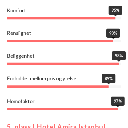
Komfort
95%
Renslighet
93%
Beliggenhet
98%
Forholdet mellom pris og ytelse
89%
Homofaktor
97%
5. plass | Hotel Amira Istanbul