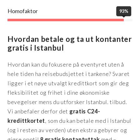
Homofaktor
93%
Hvordan betale og ta ut kontanter
gratis i Istanbul
Hvordan kan du fokusere på eventyret uten å
hele tiden ha reisebudsjettet i tankene? Svaret
ligger i et nøye utvalgt kredittkort som gir deg
fleksibilitet og frihet i dine økonomiske
bevegelser mens du utforsker Istanbul.
tilbud.
Vi anbefaler derfor det
gratis C24-
kredittkortet
, som du kan betale med i Istanbul
(og i resten av verden) uten ekstra gebyrer og
gjøre opptil
8 gratis kontantuttak
med –