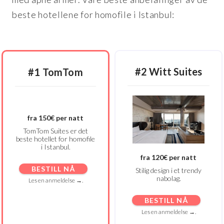
beste hotellene for homofile i Istanbul:
#2 Witt Suites
#1 TomTom
fra 150€ per natt
TomTom Suites er det
beste hotellet for homofile
i Istanbul.
fra 120€ per natt
BESTILL NÅ
Stilig design i et trendy
nabolag.
Les en anmeldelse →.
BESTILL NÅ
Les en anmeldelse →.