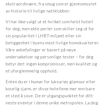
ekstraordinære, fra smug som er gjennomsyret
av historie til livlige nattklubber.
Vi har ikke valgt ut et hvilket som helst hotell
for deg, men ekte perler som skiller seg ut for
sin popularitet i LHBT-miljøet eller sin
beliggenhet i byens mest livlige homokvarterer.
Våre anbefalinger er basert på nøye
undersøkelser og personlige tester – for deg
betyr det: ingen kompromisser, men kvalitet og
et uforglemmelig opphold.
Enten du er i humør for luksuriøs glamour eller
koselig sjarm, er disse hotellene mer enn bare
et sted å sove. De er utgangspunktet for ditt
neste eventyr i denne unike metropolen. La deg